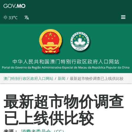
澳
门
特
33°C
别
行
政
区
政
府
入
口
网
站
澳门特别行政区政府入口网站
新闻
最新超市物价调查已上线供比较
最新超市物价调查
已上线供比较
来源：
消费者委员会（CC）