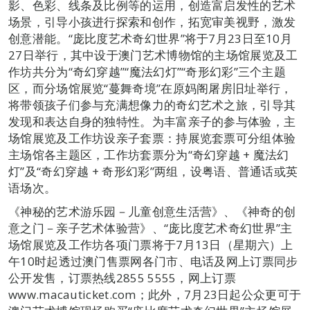
影、色彩、线条及比例等的运用，创造富启发性的艺术
场景，引导小孩进行探索和创作，拓宽审美视野，激发
创意潜能。“庞比度艺术奇幻世界”将于7月23日至10月
27日举行，其中设于澳门艺术博物馆的主场馆展览及工
作坊共分为“奇幻穿越”“魔法幻灯”“奇形幻彩”三个主题
区，而分场馆展览“蔓舞奇境”在原妈阁屠房旧址举行，
将带领孩子们参与充满想像力的奇幻艺术之旅，引导其
发现和表达自身的独特性。为丰富亲子的参与体验，主
场馆展览及工作坊设亲子套票：持展览套票可分组体验
主场馆各主题区，工作坊套票分为“奇幻穿越 + 魔法幻
灯”及“奇幻穿越 + 奇形幻彩”两组，设粤语、普通话或英
语场次。
《神秘的艺术游乐园－儿童创意生活营》、《神奇的创
意之门－亲子艺术体验营》、“庞比度艺术奇幻世界”主
场馆展览及工作坊各项门票将于7月13日（星期六）上
午10时起透过澳门售票网各门市、电话及网上订票同步
公开发售，订票热线2855 5555，网上订票
www.macauticket.com；此外，7月23日起公众更可于