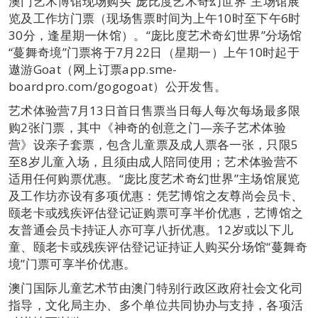
澳门艺术博馆现场购买“庞比度艺术奇幻世界”主场馆展
览及工作坊门票（现场售票时间为上午10时至下午6时
30分，逢星期一休馆）。“庞比度艺术奇幻世界”分场馆
“蔓舞奇境”门票将于7月22日（星期一）上午10时起于
遨游Goat（网上订票app.sme-
boardpro.com/gogogoat）公开发售。
艺术体验营7月13日首日售票当日每人每次每场最多限
购2张门票，其中《神奇的创意之门—亲子艺术体验
营》设亲子套票，包含儿童票及成人票各一张，只限5
至8岁儿童入场，且须由成人陪同使用；艺术体验营不
适用任何购票优惠。“庞比度艺术奇幻世界”主场馆展览
及工作坊亦设有多项优惠：凭艺博馆之友尊尚会员卡、
颐老卡或残疾评估登记证购票可享半价优惠，艺博馆之
友普通会员卡持证人亦可享八折优惠。12岁或以下儿
童、颐老卡或残疾评估登记证持证人购买分场馆“蔓舞奇
境”门票可享半价优惠。
澳门国际儿童艺术节由澳门特别行政区政府社会文化司
指导，文化局主办、多个单位共同协办与支持，各项活