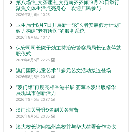
第八场“社文茶座‧社文范畴齐齐倾”8月20日举行
聚焦文体生活点亮身心 欢迎居民参与
2026年8月6日 10:23
卫生局于8月7日开展新一轮“长者安装假牙计划”
致力构建“老有所医”的服务系统
2026年8月6日 10:17
保安司司长陈子劲主持治安警察局局长伍素萍就
职仪式
2026年8月5日 22:25
澳门国际儿童艺术节多元艺文活动接连登场
2026年8月5日 20:53
“澳门馆”再度亮相香港书展 荟萃本澳出版精华
展现城市创新活力
2026年8月5日 20:37
澳门海关晋升9名副关务监督
2026年8月5日 20:35
澳大校长访问福州高校并与华大签署合作协议