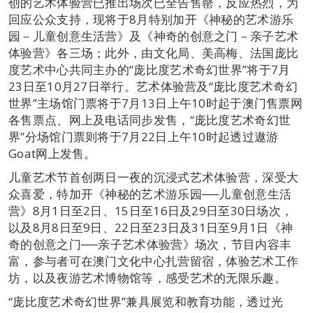
创的艺术体验营已推出场次已全告售罄，反应热烈，为
回应公众支持，现将于8月特别加开《神秘的艺术游乐
园－儿童创意生活营》及《神奇的创意之门－亲子艺术
体验营》各三场；此外，由文化局、美高梅、法国庞比
度艺术中心共同主办的“庞比度艺术奇幻世界”将于7月
23日至10月27日举行。艺术体验营及“庞比度艺术奇幻
世界”主场馆门票将于7月13日上午10时起于澳门售票网
各售票点、网上及电话同步发售，“庞比度艺术奇幻世
界”分场馆门票则将于7月22日上午10时起透过遨游
Goat网上发售。
儿童艺术节首创两日一夜的沉浸式艺术体验营，深受大
众喜爱，特加开《神秘的艺术游乐园──儿童创意生活
营》8月1日至2日、15日至16日及29日至30日场次，
以及8月8日至9日、22日至23日及31日至9月1日《神
奇的创意之门──亲子艺术体验营》场次，节目内容丰
富，参与者可在澳门文化中心扎营留宿，体验艺术工作
坊，以及夜游艺术博物馆等，感受艺术的无限乐趣。
“庞比度艺术奇幻世界”兼具展览和教育功能，透过光