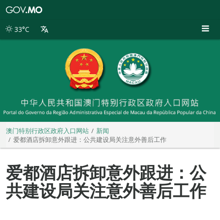
澳
门
特
33°C
别
行
政
区
政
府
入
口
网
站
澳门特别行政区政府入口网站
新闻
爱都酒店拆卸意外跟进：公共建设局关注意外善后工作
爱都酒店拆卸意外跟进：公
共建设局关注意外善后工作