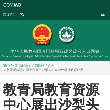
澳
门
特
34°C
别
行
政
区
政
府
入
口
网
站
澳门特别行政区政府入口网站
新闻
教青局教育资源中心展出沙梨头坊众学校科技教育成果
教青局教育资源
中心展出沙梨头