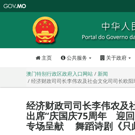
澳
门
特
别
行
政
区
政
府
入
口
网
站
主页
公共服务
关于政府
澳门特别行政区政府入口网站
新闻
经济财政司司长李伟农及社会文化司司长欧阳瑜
经济财政司司长李伟农及
出席“庆国庆75周年 迎回
专场呈献 舞蹈诗剧《只