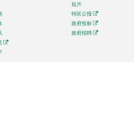
短片
期
特区公报
体
政府投标
讯
政府招聘
览
字
及贸易
相关连结
资
手机应用程序目录
贸会展
社交媒体目录
商机和服务
专题网站目录
讯
RSS订阅目录
权
表格下载