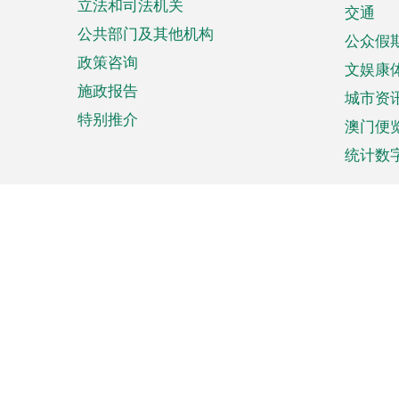
立法和司法机关
单
交通
公共部门及其他机构
公众假
政策咨询
文娱康
施政报告
城市资
特别推介
澳门便
统计数
来澳旅游
商务
计划行程
贸易投
观光
澳门经
娱乐休闲
中小企
购物
市场资
节日盛事
知识产