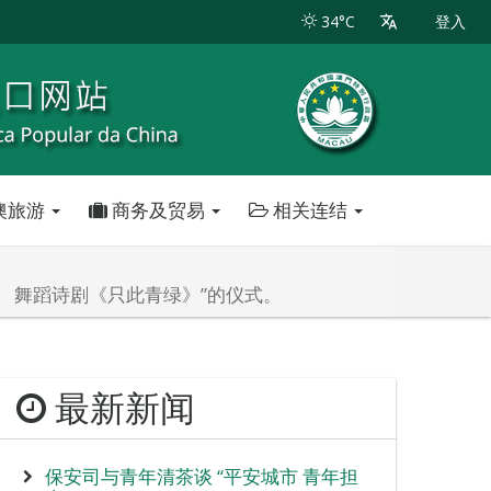
34°C
登入
澳旅游
商务及贸易
相关连结
献 舞蹈诗剧《只此青绿》”的仪式。
最新新闻
保安司与青年清茶谈 “平安城市 青年担