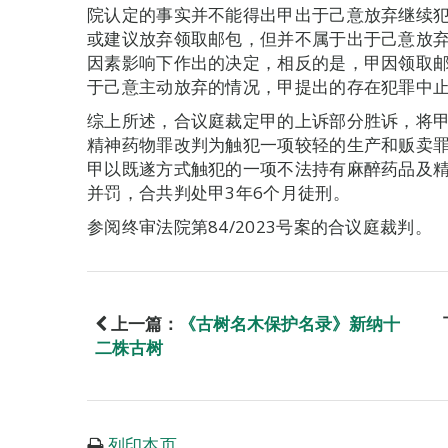
院认定的事实并不能得出甲出于己意放弃继续
或建议放弃领取邮包，但并不属于出于己意放
因素影响下作出的决定，相反的是，甲因领取
于己意主动放弃的情况，甲提出的存在犯罪中
综上所述，合议庭裁定甲的上诉部分胜诉，将
精神药物罪改判为触犯一项较轻的生产和贩卖罪
甲以既遂方式触犯的一项不法持有麻醉药品及
并罚，合共判处甲3年6个月徒刑。
参阅终审法院第84/2023号案的合议庭裁判。
上一篇：
《古树名木保护名录》新纳十
二株古树
列印本页