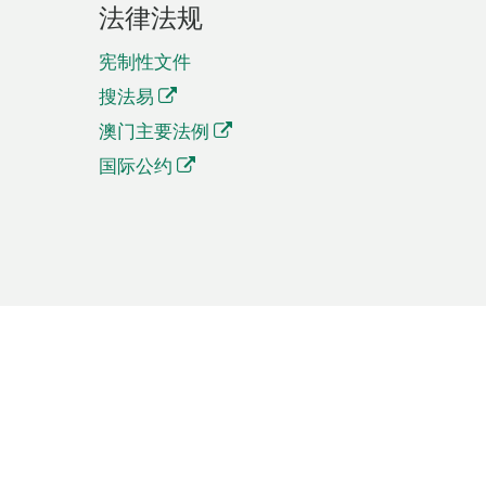
法律法规
宪制性文件
搜法易
澳门主要法例
国际公约