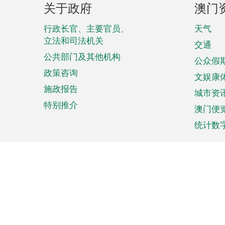
关于政府
澳门
脚
菜
行政长官、主要官员、
天气
立法和司法机关
单
交通
公共部门及其他机构
公众假
政策咨询
文娱康
施政报告
城市资
特别推介
澳门便
统计数
来澳旅游
商务
计划行程
贸易投
观光
澳门经
娱乐休闲
中小企
购物
市场资