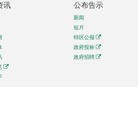
资讯
公布告示
新闻
短片
期
特区公报
体
政府投标
讯
政府招聘
览
字
及贸易
相关连结
资
手机应用程序目录
贸会展
社交媒体目录
商机和服务
专题网站目录
讯
RSS订阅目录