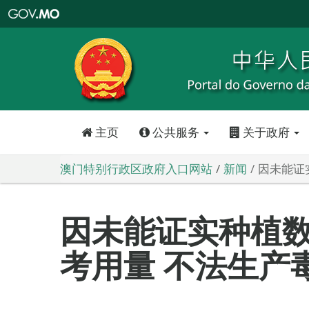
澳
门
特
别
行
政
区
政
府
入
口
网
站
主页
公共服务
关于政府
澳门特别行政区政府入口网站
新闻
因未能证
因未能证实种植
考用量 不法生产