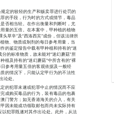
11条规定的较轻的生产和贩卖罪进行处罚的
犯罪的手段，行为时的方式或情节，毒品
性是否相当轻。在作出衡量和判断时，尤
考用量的五倍。在本案中，甲种植的植物
“裸头草辛”及“西洛西宾”成份，但该法律所
的植物、物质或制剂的每日参考用量，当
作的鉴定报告中载有甲种植和持有的“迷
成分的标准物质，故未能对“迷幻蘑菇”所
种植及持有的“迷幻蘑菇”中所含有的“裸
过每日参考用量五倍的客观依据及一般经
物质的情况下，只能认定甲行为的不法性
作出论处。
规定的犯罪未遂或犯罪中止的情况而不应
经完成购买毒品的行为，装有毒品的包裹
予澳门警方；如无香港海关的介入，有关
然甲因未能成功领取邮包而尚未实际持有
应以犯罪既遂对其作出论处。此外，从法