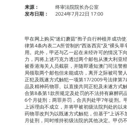
来源：
终审法院院长办公室
发布日期：
2024年7月22日 17:00
甲在网上购买“迷幻蘑菇”孢子自行种植并成功使其
律第4条内表二A所管制的“西洛西宾”及“裸头
用。此外，甲还与乙一起在未经许可的情况下
力，丙将上述巧克力透过两个邮包从澳大利亚
被香港海关人员截获，并随即通知澳门司法警
局领取两个邮包但未能成功，离开之际被司警
正犯及既遂方式触犯一项第17/2009号法律
品及精神药物罪、以直接共同正犯及未遂方式触
合第8条第1款所规定及处罚的不法持有麻醉药
6个月徒刑；两罪并罚，合共判处甲7年徒刑。
上诉理由不成立，并将甲被初级法院判处的以
药物罪改判为以既遂方式触犯，但基于“上诉不加
月徒刑，同时维持初级法院的其他决定。甲仍