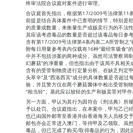
终审法院合议庭对案件进行审理。
合议庭首先指出，根据第17/2009号法律第
前提是结合具体案件中已查明的情节，特别是
的质量或数量，来衡量生产或贩卖行为的不法
其应该考虑毒品的数量是否超过该毒品每日参
含有第17/2009号法律第4条内表二A所管制之
附每日用量参考表内仅载有16种“最经常吸食”
中并不包括涉案的两种成分。虽然司法警察局制
幻蘑菇”的净重量，但也指出由于该局不具相关
含有的受管制物质进行定量分析。在缺乏判定甲
头草辛”及“西洛西宾”成分的具体数量是否超
验，并且警方仅在两个蘑菇菌体中检出受管制
“相当轻”。基此应以较轻的生产和贩卖罪对甲
另一方面，甲认为其行为因符合《刑法典》所
予以处罚。合议庭指出，在本案中，甲与乙已
也已由国外邮寄至香港并由香港海关人员移交
邮包亦会正常进入澳门，等待甲及乙领取。虽
毒品，但已完成了购买/取得毒品的行为，因此