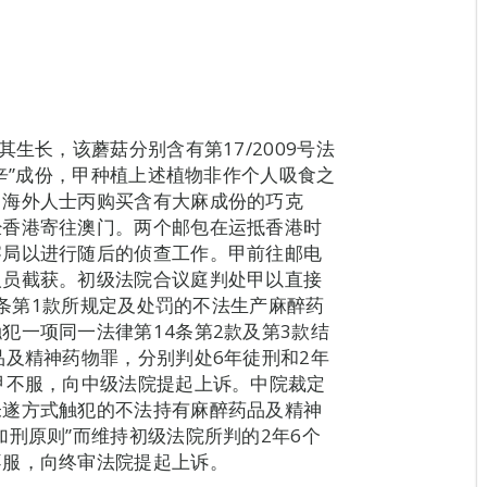
生长，该蘑菇分别含有第17/2009号法
草辛”成份，甲种植上述植物非作个人吸食之
向海外人士丙购买含有大麻成份的巧克
经香港寄往澳门。两个邮包在运抵香港时
察局以进行随后的侦查工作。甲前往邮电
人员截获。初级法院合议庭判处甲以直接
第7条第1款所规定及处罚的不法生产麻醉药
犯一项同一法律第14条第2款及第3款结
品及精神药物罪，分别判处6年徒刑和2年
甲不服，向中级法院提起上诉。中院裁定
未遂方式触犯的不法持有麻醉药品及精神
刑原则”而维持初级法院所判的2年6个
不服，向终审法院提起上诉。