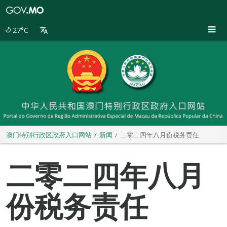
澳
门
特
27°C
别
行
政
区
政
府
入
口
网
站
澳门特别行政区政府入口网站
新闻
二零二四年八月份税务责任
二零二四年八月
份税务责任