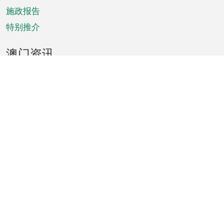
施政报告
特别推介
澳门资讯
天气
交通
公众假期
文娱康体
城市资讯
澳门便览
统计数字
公布告示
新闻