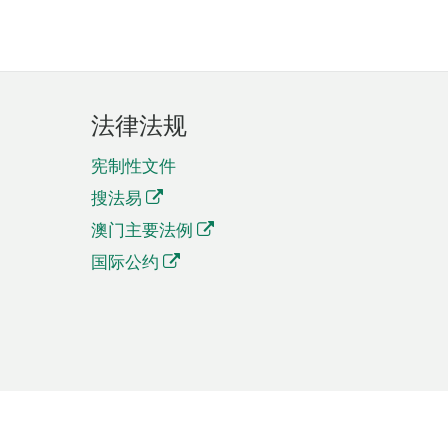
法律法规
宪制性文件
搜法易
澳门主要法例
国际公约