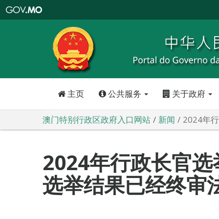
澳
门
特
别
行
政
区
政
府
入
口
网
站
主页
公共服务
关于政府
澳门特别行政区政府入口网站
新闻
2024
2024年行政长官
选举结果已经终审