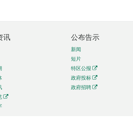
资讯
公布告示
新闻
短片
期
特区公报
体
政府投标
讯
政府招聘
览
字
及贸易
相关连结