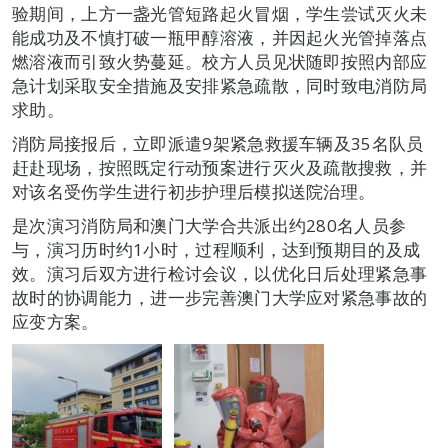
验期间，上方一盏光管短路起火冒烟，学生尝试灭火未
能成功及不慎打破一瓶甲醇溶液，并因起火光管掉落点
燃溶液而引致火势蔓延。校方人员见状随即按照内部应
急计划采取安全措施及安排紧急疏散，同时致电消防局
求助。
消防局接报后，立即派遣9架紧急救援车辆及35名队员
赶赴现场，按照既定行动预案进行灭火及疏散搜救，并
对该名受伤学生进行初步护理后模拟送院治理。
是次演习消防局和澳门大学合共派出约280名人员参
与，演习历时约1小时，过程顺利，达到预期目的及成
效。演习后双方进行检讨会议，以优化日后处理紧急事
故时的协调能力，进一步完善澳门大学应对紧急事故的
应变方案。