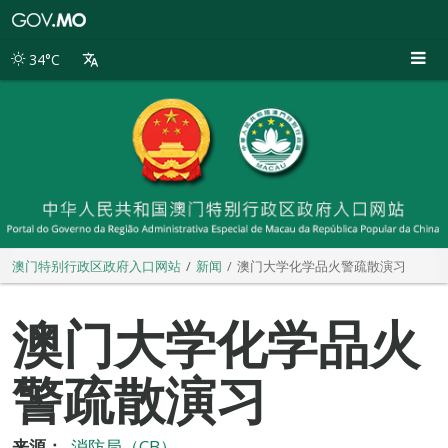
澳
门
特
34°C
别
行
政
区
政
府
入
口
网
站
澳门特别行政区政府入口网站
新闻
澳门大学化学品火警疏散演习
澳门大学化学品火
警疏散演习
来源：
消防局（CB）