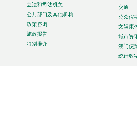
立法和司法机关
单
交通
公共部门及其他机构
公众假
政策咨询
文娱康
施政报告
城市资
特别推介
澳门便
统计数
来澳旅游
商务
计划行程
贸易投
观光
澳门经
娱乐休闲
中小企
购物
市场资
节日盛事
知识产