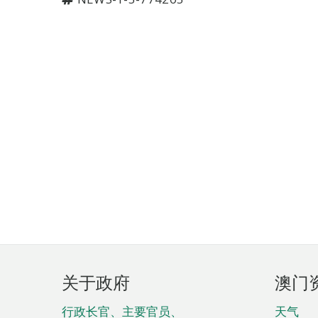
页
关于政府
澳门
脚
菜
行政长官、主要官员、
天气