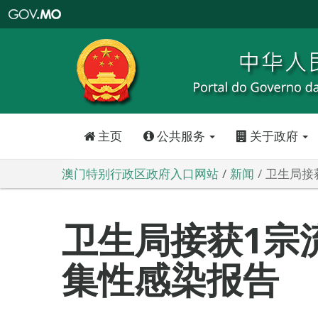
澳
门
特
别
行
政
区
政
府
入
口
网
站
主页
公共服务
关于政府
澳门特别行政区政府入口网站
新闻
卫生局接
卫生局接获1宗
集性感染报告