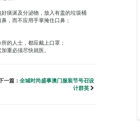
包好痰涎及分泌物，放入有盖的垃圾桶
口鼻，而不应用手掌掩住口鼻；
诊所的人士，都应戴上口罩；
状加重必须尽快就医。
下一篇：
全城时尚盛事澳门服装节号召设
计群英