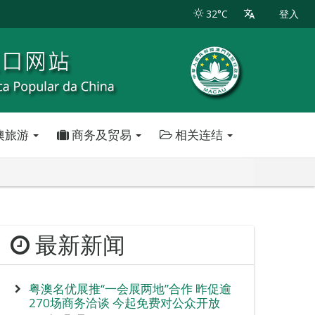
32°C
登入
澳旅游
商务及贸易
相关连结
最新新闻
粤澳名优展推“一会展两地”合作 昨促逾
270场商务洽谈 今起免费对公众开放