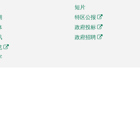
短片
期
特区公报
体
政府投标
讯
政府招聘
览
字
及贸易
相关连结
资
手机应用程序目录
贸会展
社交媒体目录
商机和服务
专题网站目录
讯
RSS订阅目录
权
表格下载