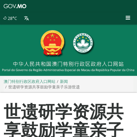
澳
门
特
28°C
别
行
政
区
政
府
入
口
网
站
澳门特别行政区政府入口网站
新闻
世遗研学资源共享鼓励学童亲子乐游世遗
世遗研学资源共
享鼓励学童亲子