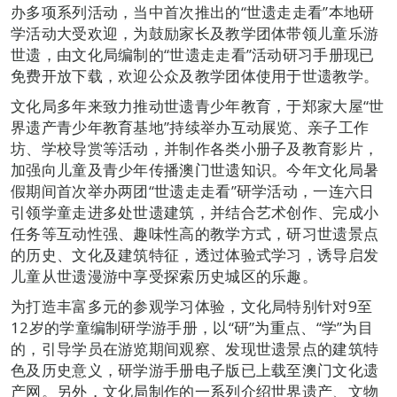
办多项系列活动，当中首次推出的“世遗走走看”本地研
学活动大受欢迎，为鼓励家长及教学团体带领儿童乐游
世遗，由文化局编制的“世遗走走看”活动研习手册现已
免费开放下载，欢迎公众及教学团体使用于世遗教学。
文化局多年来致力推动世遗青少年教育，于郑家大屋“世
界遗产青少年教育基地”持续举办互动展览、亲子工作
坊、学校导赏等活动，并制作各类小册子及教育影片，
加强向儿童及青少年传播澳门世遗知识。今年文化局暑
假期间首次举办两团“世遗走走看”研学活动，一连六日
引领学童走进多处世遗建筑，并结合艺术创作、完成小
任务等互动性强、趣味性高的教学方式，研习世遗景点
的历史、文化及建筑特征，透过体验式学习，诱导启发
儿童从世遗漫游中享受探索历史城区的乐趣。
为打造丰富多元的参观学习体验，文化局特别针对9至
12岁的学童编制研学游手册，以“研”为重点、“学”为目
的，引导学员在游览期间观察、发现世遗景点的建筑特
色及历史意义，研学游手册电子版已上载至澳门文化遗
产网。另外，文化局制作的一系列介绍世界遗产、文物