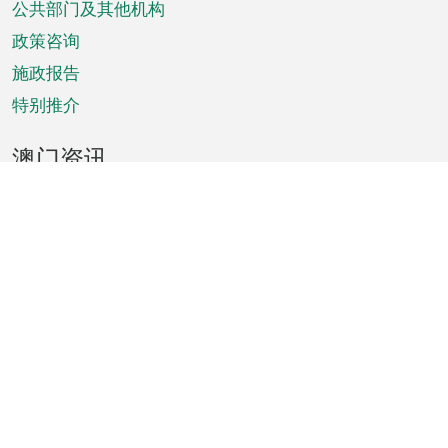
单
公共部门及其他机构
政策咨询
施政报告
特别推介
澳门资讯
天气
交通
公众假期
文娱康体
城市资讯
澳门便览
统计数字
公布告示