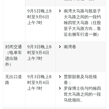
9月5日晚上8
南湾大马路与殷皇子
时至9月6日
大马路之间的一段约
上午7时
翰四世大马路（往殷
皇子大马路方向，靠
近右侧车行道一侧）
封闭交通
9月3日晚上8
南湾巷
（电单车
时至9月4日
进出除
上午7时
外）
无出口道
9月3日晚上8
贾那韶巷及马统领
路
时至9月4日
巷；
上午7时
罗保博士街与约翰四
世大马路之间的一段
马统领街。