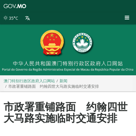
澳
门
特
35°C
别
行
政
区
政
府
入
口
网
站
澳门特别行政区政府入口网站
新闻
市政署重铺路面 约翰四世大马路实施临时交通安排
市政署重铺路面 约翰四世
大马路实施临时交通安排