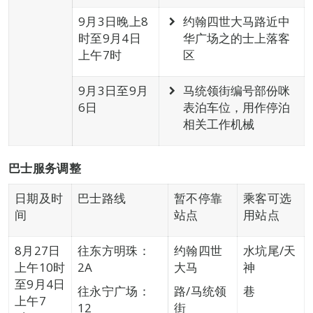
9月3日晚上8
约翰四世大马路近中
时至9月4日
华广场之的士上落客
上午7时
区
9月3日至9月
马统领街编号部份咪
6日
表泊车位，用作停泊
相关工作机械
巴士服
务
调整
日期及时
巴士路线
暂不停靠
乘客可选
间
站点
用站点
8月27日
往东方明珠：
约翰四世
水坑尾/天
上午10时
2A
大马
神
至9月4日
往永宁广场：
路/马统领
巷
上午7
12
街