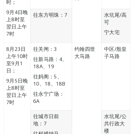
时；
9月4日晚
往东方明珠：7
水坑尾/高
上8时至
可
翌日上午
宁大宅
7时
8月23日
往关闸：3
约翰四世
中区/殷皇
上午10时
大马路
子马路
往新马路：4、
至9月1
18A、19
日；
往妈阁：5、
9月5日晚
10、18、18B
上8时至
往永宁广场：
翌日上午
6A
7时
往城市日前
水坑尾/公
地：7
共行政大
楼
往柯维纳马