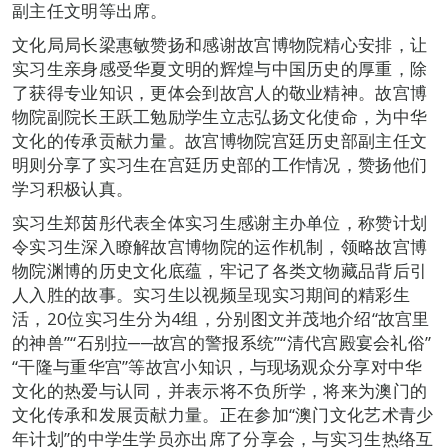
副主任文明等出席。
文化局局长梁惠敏赞扬和感谢故宫博物院精心安排，让
实习生亲身感受华夏文明的辉煌与中国历史的厚重，除
了获得专业知识，更体会到故宫人的敬业精神。故宫博
物院副院长王跃工勉励学生立志弘扬文化使命，为中华
文化的传承贡献力量。故宫博物院宫廷历史部副主任文
明则分享了实习生在宫廷历史部的工作情况，赞扬他们
学习积极认真。
实习生郑茵彤代表全体实习生感谢主办单位，称赞计划
令实习生深入瞭解故宫博物院的运作机制，领略故宫博
物院渊博的历史文化底蕴，牢记了各类文物藏品背后引
人入胜的故事。实习生以视频呈现实习期间的精彩生
活，20位实习生分为4组，分别图文并茂地介绍“故宫里
的神兽”“石别拉──故宫的警报系统”“清代宫殿宴会礼俗”
“干隆与重华宫”等故宫小知识，与现场观众分享对中华
文化的热爱与认同，并表示将不负所学，将来为澳门的
文化传承和发展贡献力量。正在参加“澳门文化艺术青少
年计划”的中学生学员亦出席了分享会，与实习生热络互