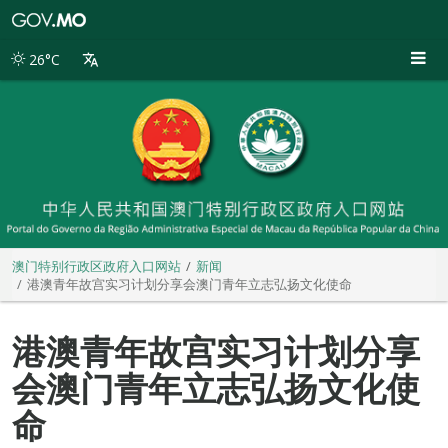
澳
门
特
26°C
别
行
政
区
政
府
入
口
网
站
澳门特别行政区政府入口网站
新闻
港澳青年故宫实习计划分享会澳门青年立志弘扬文化使命
港澳青年故宫实习计划分享
会澳门青年立志弘扬文化使
命