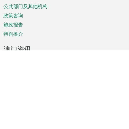
单
公共部门及其他机构
政策咨询
施政报告
特别推介
澳门资讯
天气
交通
公众假期
文娱康体
城市资讯
澳门便览
统计数字