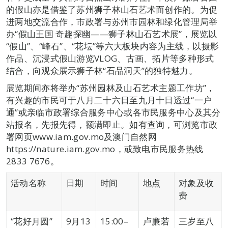
的假山亦是借鉴了苏州狮子林山石艺术而创作的。为促
进两地交流合作，市政署与苏州市园林和绿化管理局举
办“假山王国 奇趣探幽——狮子林山石艺术展”，展览以
“假山”、“峰石”、“花坛”等六大板块内容为主线，以摄影
作品、沉浸式假山游览VLOG、古画、拓片等多种形式
结合，向观众展示狮子林“石品洞天”的独特魅力。
展览期间亦将举办“苏州园林及山石艺术主题工作坊”，
有兴趣的市民可于八月二十六日至九月十日透过“一户
通”或亲临市政署综合服务中心或各市民服务中心及其分
站报名，先报先得，额满即止。如有查询，可浏览市政
署网页www.iam.gov.mo及澳门自然网
https://nature.iam.gov.mo，或致电市民服务热线
2833 7676。
活动名称
日期
时间
地点
对象及收
费
“花好月圆”
9月13
15:00–
卢廉若
三岁至八