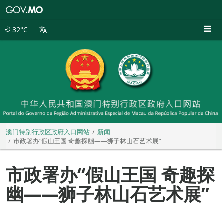
澳
门
特
32°C
别
行
政
区
政
府
入
口
网
站
澳门特别行政区政府入口网站
新闻
市政署办“假山王国 奇趣探幽——狮子林山石艺术展”
市政署办“假山王国 奇趣探
幽——狮子林山石艺术展”