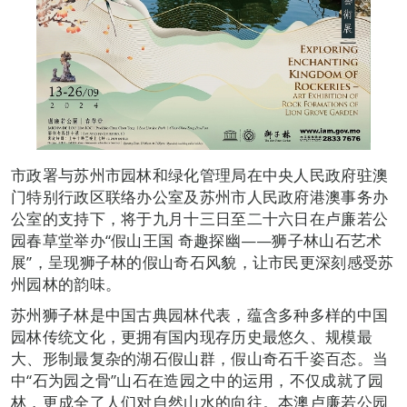
市政署与苏州市园林和绿化管理局在中央人民政府驻澳
门特别行政区联络办公室及苏州市人民政府港澳事务办
公室的支持下，将于九月十三日至二十六日在卢廉若公
园春草堂举办“假山王国 奇趣探幽——狮子林山石艺术
展”，呈现狮子林的假山奇石风貌，让市民更深刻感受苏
州园林的韵味。
苏州狮子林是中国古典园林代表，蕴含多种多样的中国
园林传统文化，更拥有国内现存历史最悠久、规模最
大、形制最复杂的湖石假山群，假山奇石千姿百态。当
中“石为园之骨”山石在造园之中的运用，不仅成就了园
林，更成全了人们对自然山水的向往。本澳卢廉若公园