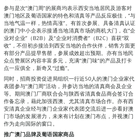
参与是次“澳门周”的展商均表示西安当地居民及游客对
澳门地区及葡语国家的特色和清真等产品反应极佳，“与
当地气温一样，热情高涨”。有首次参展、具备清真认证
的澳门中小企表示接通当地清真市场的商机大门，在“企
业对企业”（B2B）及“企业对消费者”（B2C）喜获“双
收”，不但初步接洽到西安当地的合作伙伴，销售方面更
有部分产品提早售罄，参展成效超出预期。亦有当地民
众点赞展区内容丰富多元，充满“澳门味”的产品及打卡
点一应俱全，新奇又“过瘾”。
同时，招商投资促进局组织一行近50人的澳门企业家代
表团参与“澳门周”活动，并参访当地的清真商会及企业
等。期间澳门厂商联合会与陕西省清真食品商会签订合
作备忘录，藉此加强西澳、尤其清真市场合作。亦有西
安清真企业经与澳门企业家代表团交流后进一步看好澳
门市场的发展潜力，未来有计划在澳门布点，并视澳门
作为走向国际的窗口。
推广澳门品牌及葡语国家商品