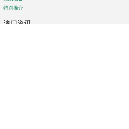
特别推介
澳门资讯
天气
交通
公众假期
文娱康体
城市资讯
澳门便览
统计数字
公布告示
新闻
短片