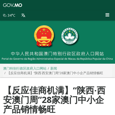
澳
门
特
34°C
别
行
政
区
政
府
入
口
网
站
澳门特别行政区政府入口网站
新闻
【反应佳商机满】“陕西‧西安澳门周”28家澳门中小企产品销情畅旺
【反应佳商机满】“陕西‧西
安澳门周”28家澳门中小企
产品销情畅旺