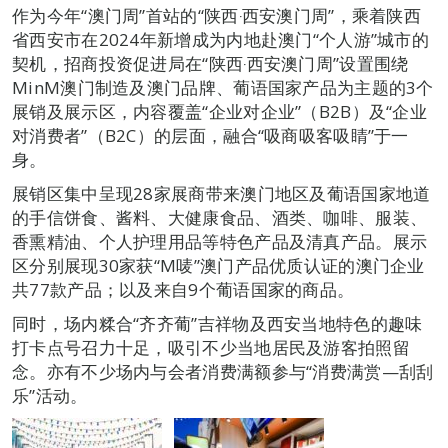
作为今年“澳门周”首站的“陕西‧西安澳门周”，乘着陕西
省西安市在2024年新增成为内地赴澳门“个人游”城市的
契机，招商投资促进局在“陕西‧西安澳门周”设置围绕
MinM澳门制造及澳门品牌、葡语国家产品为主题的3个
展销及展示区，内容覆盖“企业对企业”（B2B）及“企业
对消费者”（B2C）的层面，融合“吸商吸客吸睛”于一
身。
展销区集中呈现28家展商带来澳门地区及葡语国家地道
的手信饼食、酱料、大健康食品、酒类、咖啡、服装、
香熏精油、个人护理用品等特色产品及清真产品。展示
区分别展现30家获“M唛”澳门产品优质认证的澳门企业
共77款产品；以及来自9个葡语国家的商品。
同时，场内糅合“齐齐葡”吉祥物及西安当地特色的趣味
打卡点号召力十足，吸引不少当地居民及游客拍照留
念。亦有不少场内与会者消费满额参与“消费满赏—刮刮
乐”活动。