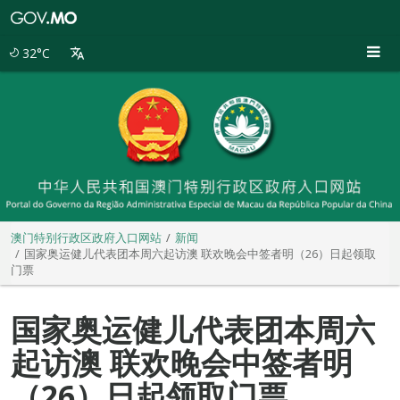
澳
门
特
32°C
别
行
政
区
政
府
入
口
网
站
澳门特别行政区政府入口网站
新闻
国家奥运健儿代表团本周六起访澳 联欢晚会中签者明（26）日起领取
门票
国家奥运健儿代表团本周六
起访澳 联欢晚会中签者明
（26）日起领取门票