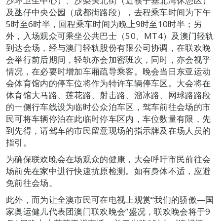
沙环卫生中心）、沙梨头北街（近筷子基北湾休憩区）
及氹仔中央公园（成都街路段），去程乘车时间为下午
5时至6时半，回程乘车时间为晚上9时至10时半；另
外，入场观众可乘坐公共巴士（50、MT4）及澳门轻轨
到达会场，经与澳门轻轨股份有限公司协调，在联欢晚
会举行前后期间，轻轨亦会加密班次，同时，亦会视乎
情况，在必要时增加车厢疏导乘客。晚会当日东亚运动
会体育馆内的停车位将作为特许车辆停车区。大会将在
体育馆大马路、莲花路、射击路、溜冰路、网球路路段
的一侧行车线设为临时公众泊车区，驾车前往会场的市
民可将车辆停泊在此临时停车区内，车位数量有限，先
到先得，请驾车的市民留意现场的指示牌及在场人员的
指引。
为确保联欢晚会在场观众的健康，大会呼吁市民前往会
场前先在家中进行快速抗原检测。如有身体不适，应避
免前往会场。
此外，而为让全澳市民可在电视上观赏“我们的骄傲—国
家奥运健儿代表团澳门联欢晚会”盛况，联欢晚会将于9