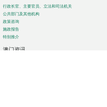
脚
菜
行政长官、主要官员、立法和司法机关
单
公共部门及其他机构
政策咨询
施政报告
特别推介
澳门资讯
天气
交通
公众假期
文娱康体
城市资讯
澳门便览
统计数字