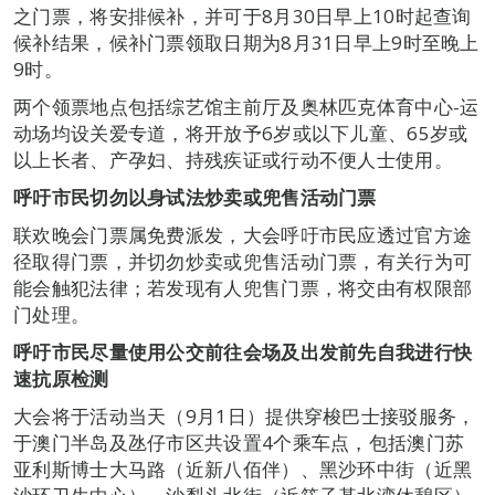
之门票，将安排候补，并可于8月30日早上10时起查询
候补结果，候补门票领取日期为8月31日早上9时至晚上
9时。
两个领票地点包括综艺馆主前厅及奥林匹克体育中心-运
动场均设关爱专道，将开放予6岁或以下儿童、65岁或
以上长者、产孕妇、持残疾证或行动不便人士使用。
呼吁市民切勿以身试法炒卖或兜售活动门票
联欢晚会门票属免费派发，大会呼吁市民应透过官方途
径取得门票，并切勿炒卖或兜售活动门票，有关行为可
能会触犯法律；若发现有人兜售门票，将交由有权限部
门处理。
呼吁市民尽量使用公交前往会场及出发前先自我进行快
速抗原检测
大会将于活动当天（9月1日）提供穿梭巴士接驳服务，
于澳门半岛及氹仔市区共设置4个乘车点，包括澳门苏
亚利斯博士大马路（近新八佰伴）、黑沙环中街（近黑