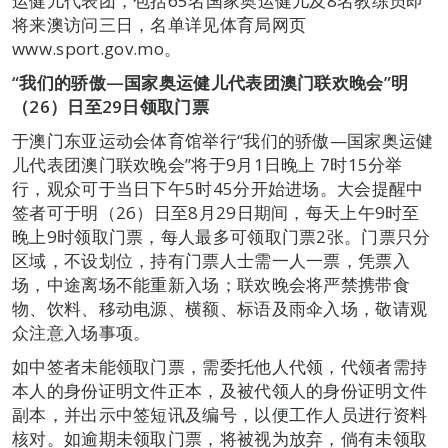
运健儿代表团，包括65名国家奥运健儿及8名教练员即
将来澳访问三日，名单详见体育局网页
www.sport.gov.mo。
“
我们的骄傲
—
国家奥运健儿代表团澳门联欢晚会
”
明
（
26
）日至
29
日领取门票
于澳门东亚运动会体育馆举行“我们的骄傲—国家奥运健
儿代表团澳门联欢晚会”将于9月1日晚上 7时15分举
行，观众可于当日下午5时45分开始进场。大会提醒中
签者可于明（26）日至8月29日期间，每天上午9时至
晚上9时领取门票，每人最多可领取门票2张。门票只分
区域，不设划位，持有门票人士需一人一票，凭票入
场，中途离场不能重新入场；联欢晚会将严禁携带食
物、饮料、移动电源、横额、标语及雨伞入场，敬请观
众注意入场事项。
如中签者未能领取门票，需委托他人代领，代领者需持
本人的身份证明文件正本，及被代领人的身份证明文件
副本，并出示中签短讯及编号，以便工作人员进行资料
核对。如逾期未领取门票，将被视为放弃，倘有未领取