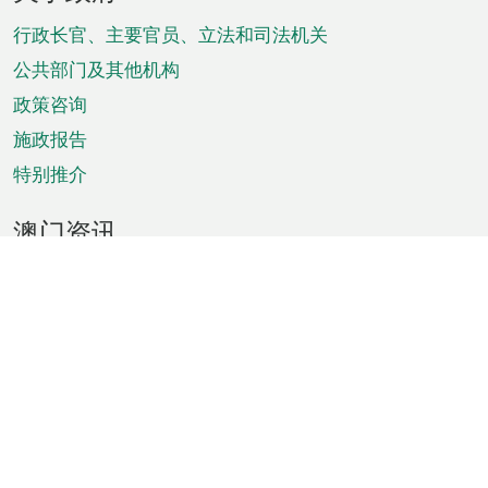
脚
菜
行政长官、主要官员、立法和司法机关
单
公共部门及其他机构
政策咨询
施政报告
特别推介
澳门资讯
天气
交通
公众假期
文娱康体
城市资讯
澳门便览
统计数字