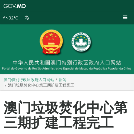
澳
门
特
32°C
别
行
政
区
政
府
入
口
网
站
澳门特别行政区政府入口网站
新闻
澳门垃圾焚化中心第三期扩建工程完工
澳门垃圾焚化中心第
三期扩建工程完工