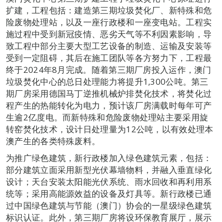
扩建，工程包括：建造第三期垃圾焚化厂、新特殊和危
险废物处理站，以及一座行政楼和一座变电站。工程实
施过程中受到新冠疫情、恶劣天气等不利因素影响，导
致工程中部分主要大型工艺设备的制造、运输及安装等
受到一定阻碍，其后在施工团队等各方努力下，工程最
终于2024年8月完成。随着第三期厂房投入运作，澳门
垃圾焚化中心的总日处理能力将提升1,300公吨。第三
期厂房采用德国马丁逆推机械炉排焚化技术，将焚化过
程产生的热能转化为电力，预计该厂房满载时每年可产
生逾2亿度电。而新特殊和危险废物处理站主要采用旋
转窑焚化技术，设计日处理量为12公吨，以有效处理本
澳产生的各类特殊废料。
为推广绿色建筑，新行政楼加入绿色建筑元素，包括：
部分建筑立面采用新型光伏幕墙物料，并融入垂直绿化
设计；天台安装太阳能光伏系统、雨水回收和再利用系
统等；采用高能源效益的设备及灯具等。新行政楼已通
过中国绿色建筑与节能（澳门）协会的一星级绿色建筑
标识认证。此外，第三期厂房将设环保教育展厅，展示