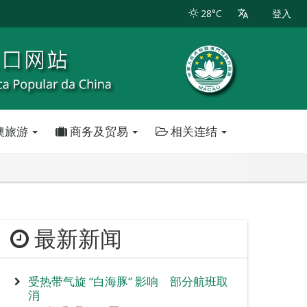
28°C
登入
澳旅游
商务及贸易
相关连结
最新新闻
受热带气旋 “白海豚” 影响 部分航班取
消