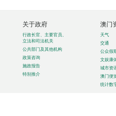
页
关于政府
澳门
脚
菜
行政长官、主要官员、
天气
立法和司法机关
单
交通
公共部门及其他机构
公众假
政策咨询
文娱康
施政报告
城市资
特别推介
澳门便
统计数
来澳旅游
商务
计划行程
贸易投