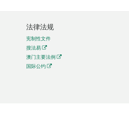
法律法规
宪制性文件
搜法易
澳门主要法例
国际公约