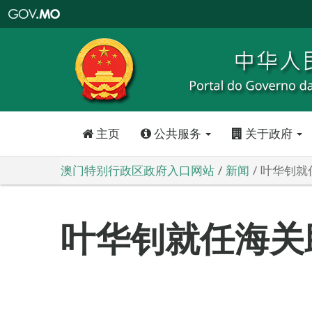
澳
门
特
别
行
政
区
政
府
入
口
网
站
主页
公共服务
关于政府
澳门特别行政区政府入口网站
新闻
叶华钊就
叶华钊就任海关