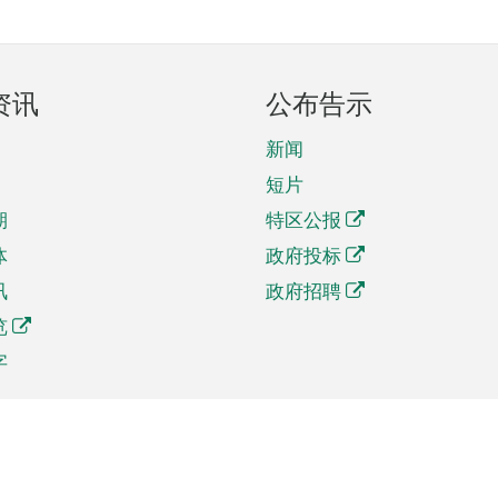
资讯
公布告示
新闻
短片
期
特区公报
体
政府投标
讯
政府招聘
览
字
及贸易
相关连结
资
手机应用程序目录