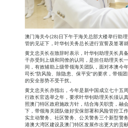
澳门海关今(28)日下午于海关总部大楼举行助
管的见证下，叶华钊关务总长进行宣誓及签署
黄文忠关长在致辞时表示，叶华钊助理关长具
干亦受到上级和同僚的认同，是担任助理关长
间，有效辅助上级带领海关团队，面对本澳今
司长“防风险、除隐患、保平安”的要求，带领
的安全形势不受干扰。
黄文忠关长亦指出，今年是新中国成立七十五
行政长官选举之年，要求叶华钊助理关长须认
照澳门特区政府施政方针，结合海关职责，融
下，带领海关团队做好安保部署和风险管控工
实主动警务、社区警务、公关警务三个新型警
港澳大湾区建设及澳门特区发展作出更大的贡