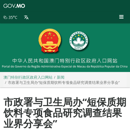
澳
门
特
35°C
别
行
政
区
政
府
入
口
网
站
澳门特别行政区政府入口网站
新闻
市政署与卫生局办“短保质期饮料专项食品研究调查结果业界分享会”
市政署与卫生局办“短保质期
饮料专项食品研究调查结果
业界分享会”