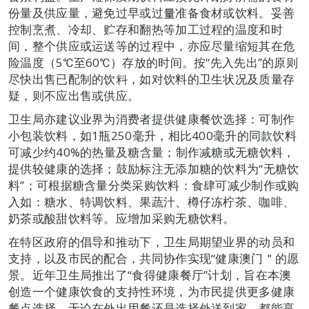
份量及供应量，避免过早或过量准备食材或饮料。妥善
控制烹煮、冷却、贮存和翻热等加工过程的温度和时
间，整个供应或运送等的过程中，亦应尽量缩短其在危
险温度（5℃至60℃）存放的时间。按“先入先出”的原则
尽快出售已配制的饮料，如对饮料的卫生状况及质量存
疑，则不应出售或供应。
卫生局亦建议业界为消费者提供健康餐饮选择：可制作
小包装饮料，如1瓶250毫升，相比400毫升的同款饮料
可减少约40%的热量及糖含量；制作减糖或无糖饮料，
提供较健康的选择；鼓励标注无添加糖的饮料为“无糖饮
料”；可根据糖含量分类采购饮料：食肆可减少制作或购
入如：糖水、特调饮料、果蔬汁、樽仔冻柠茶、咖啡、
奶茶或酸甜饮料等。应增加采购无糖饮料。
在特区政府的倡导和推动下，卫生局期望业界的动员和
支持，以及市民的配合，共同协作实现“健康澳门＂的愿
景。近年卫生局推出了“食得健康餐厅”计划，旨在本澳
创造一个健康饮食的支持性环境，为市民提供更多健康
餐点选择，无论在外出用餐还是选择外送到家，都能享