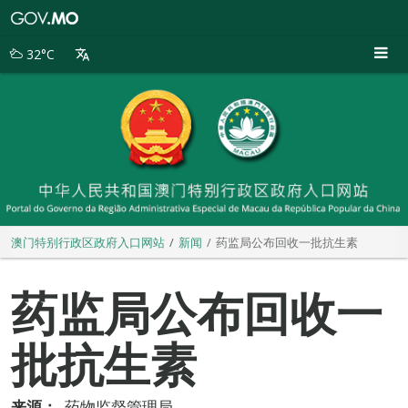
澳
门
特
32°C
别
行
政
区
政
府
入
口
网
站
澳门特别行政区政府入口网站
新闻
药监局公布回收一批抗生素
药监局公布回收一
批抗生素
来源：
药物监督管理局