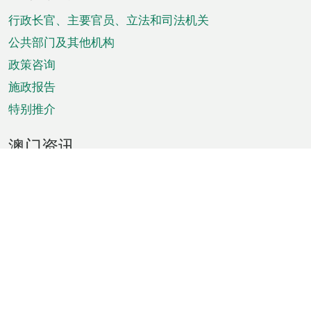
脚
菜
行政长官、主要官员、立法和司法机关
单
公共部门及其他机构
政策咨询
施政报告
特别推介
澳门资讯
天气
交通
公众假期
文娱康体
城市资讯
澳门便览
统计数字