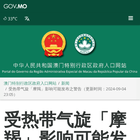
澳
门
特
33°C
别
行
政
区
政
府
入
口
网
站
澳门特别行政区政府入口网站
新闻
受热带气旋「摩羯」影响可能发布之警告（更新时间：2024-09-04
23:05）
受热带气旋「摩
羯」影响可能发