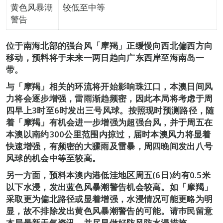
黄色风暴潮
较低至中等
警告
位于南海北部的强台风「摩羯」正缓慢向西北偏西方向
移动，预料将于未来一两日趋向广东西岸至海南岛一
带。
与「摩羯」相关的环流将开始影响珠江口，本澳日间风
力将会逐步增强，雷雨渐趋频密，因此本局将考虑于周
四早上3时至6时发出三号风球。按照现时预测路径，随
着「摩羯」有机会进一步增强为超强台风，并于周五在
本澳以南约300公里范围内掠过，届时本澳风力将显着
快速增强，有频密的大骤雨及雷暴，周四晚间发出八号
风球的机会中等至较高。
另一方面，预料本澳内港低洼地区周五(6日)约有0.5米
以下水浸，发出蓝色风暴潮警告机会较高。如「摩羯」
采取更为偏北路径或显着增强，水浸情况可能更略为明
显，故不排除发出黄色风暴潮警告的可能。请巿民留意
本局最新天气资讯，并尽早做好防风防水浸措施。