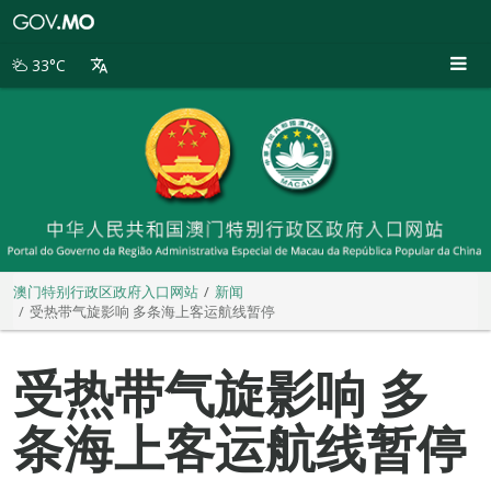
澳
门
特
33°C
别
行
政
区
政
府
入
口
网
站
澳门特别行政区政府入口网站
新闻
受热带气旋影响 多条海上客运航线暂停
受热带气旋影响 多
条海上客运航线暂停