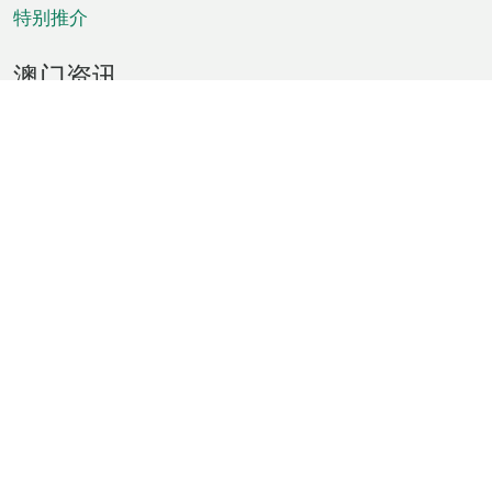
特别推介
澳门资讯
天气
交通
公众假期
文娱康体
城市资讯
澳门便览
统计数字
公布告示
新闻
短片