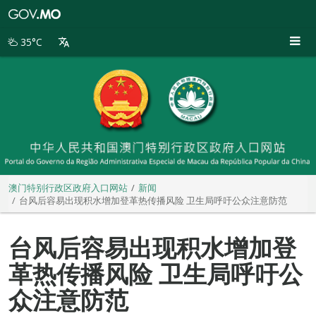
澳
门
特
35°C
别
行
政
区
政
府
入
口
网
站
澳门特别行政区政府入口网站
新闻
台风后容易出现积水增加登革热传播风险 卫生局呼吁公众注意防范
台风后容易出现积水增加登
革热传播风险 卫生局呼吁公
众注意防范