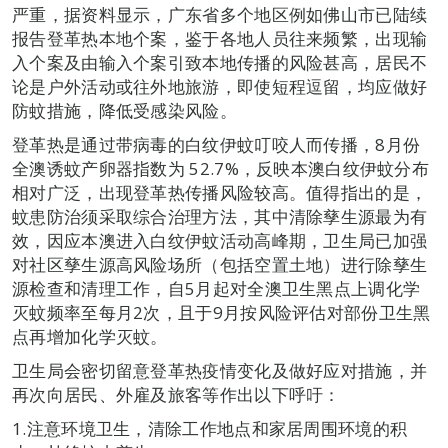
严重，据资料显示，广东省多个地区例如佛山市已陆续
报告登革热本地个案，鉴于各地人员往来频繁，出现输
入个案及由输入个案引致本地传播的风险甚高，居民不
论是户外活动或往外地旅游，即使短程逗留，均应做好
防蚊措施，降低受感染风险。
登革热是通过带病毒的白纹伊蚊叮咬人而传播，8月份
全澳诱蚊产卵器指数为 52.7%，反映本澳白纹伊蚊分布
相对广泛，出现登革热传播风险较高。值得指出的是，
蚊患防治须采取综合治理方法，其中清除孳生源最为有
效，因应本澳进入白纹伊蚊活动高峰期，卫生局已加强
对社区孳生源高风险场所（包括空置土地）进行除孳生
源检查和清理工作，自5月起对全澳卫生黑点上调化学
灭蚊频率至每月2次，且于9月按风险评估对部份卫生黑
点再增加化学灭蚊。
卫生局会密切留意登革热疫情变化及做好应对措施，并
再次向居民、外雇及旅客等作出以下呼吁：
1.注意环境卫生，清除工作地点和家居周围环境的积