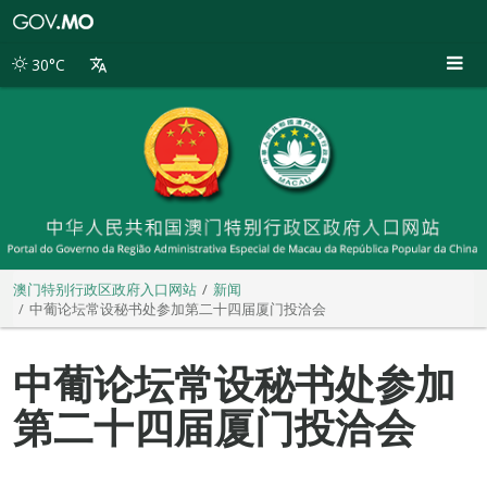
澳
门
特
30°C
别
行
政
区
政
府
入
口
网
站
澳门特别行政区政府入口网站
新闻
中葡论坛常设秘书处参加第二十四届厦门投洽会
中葡论坛常设秘书处参加
第二十四届厦门投洽会