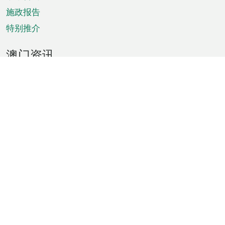
施政报告
特别推介
澳门资讯
天气
交通
公众假期
文娱康体
城市资讯
澳门便览
统计数字
公布告示
新闻