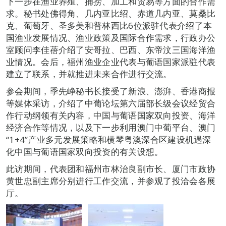
下一步在渔业养殖、捕捞、加工和贸易等方面的合作需
求。秘书处佛得角、几内亚比绍、赤道几内亚、莫桑比
克、葡萄牙、圣多美和普林西比6位派驻代表介绍了本
国渔业发展情况、渔业政策及国际合作需求，行政办公
室顾问李佳蓓介绍了安哥拉、巴西、东帝汶三国海洋渔
业情况。会后，福州渔业企业代表与葡语国家派驻代表
建立了联系，并就推进未来合作进行交流。
参会期间，季先峥秘书长接受了新浪、澎湃、香港商报
等媒体采访，介绍了中葡论坛第六届部长级会议经贸合
作行动纲领有关内容，中国与葡语国家双向投资、海洋
经济合作等情况，以及下一步利用澳门中葡平台、澳门
“1+4”产业多元发展策略和横琴粤澳深合区建设机遇深
化中国与葡语国家双向投资的有关设想。
此访期间，代表团和福州市林治良副市长、厦门市政协
黄世忠副主席分别进行工作交流，并参观了投洽会各展
厅。