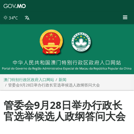
澳
门
特
34°C
别
行
政
区
政
府
入
口
网
站
澳门特别行政区政府入口网站
新闻
管委会9月28日举办行政长官选举候选人政纲答问大会
管委会9月28日举办行政长
官选举候选人政纲答问大会