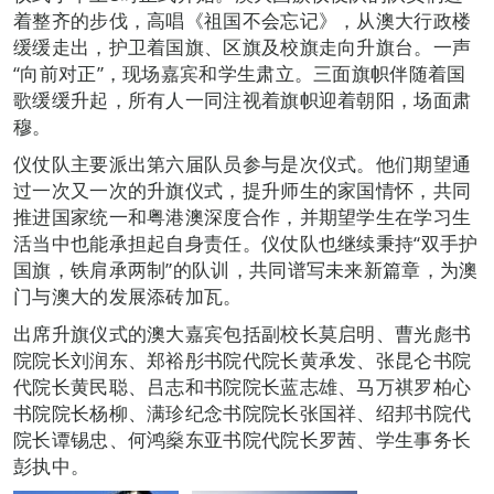
着整齐的步伐，高唱《祖国不会忘记》，从澳大行政楼
缓缓走出，护卫着国旗、区旗及校旗走向升旗台。一声
“向前对正”，现场嘉宾和学生肃立。三面旗帜伴随着国
歌缓缓升起，所有人一同注视着旗帜迎着朝阳，场面肃
穆。
仪仗队主要派出第六届队员参与是次仪式。他们期望通
过一次又一次的升旗仪式，提升师生的家国情怀，共同
推进国家统一和粤港澳深度合作，并期望学生在学习生
活当中也能承担起自身责任。仪仗队也继续秉持“双手护
国旗，铁肩承两制”的队训，共同谱写未来新篇章，为澳
门与澳大的发展添砖加瓦。
出席升旗仪式的澳大嘉宾包括副校长莫启明、曹光彪书
院院长刘润东、郑裕彤书院代院长黄承发、张昆仑书院
代院长黄民聪、吕志和书院院长蓝志雄、马万祺罗柏心
书院院长杨柳、满珍纪念书院院长张国祥、绍邦书院代
院长谭锡忠、何鸿燊东亚书院代院长罗茜、学生事务长
彭执中。