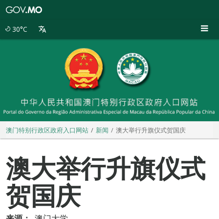
澳
门
特
30°C
别
行
政
区
政
府
入
口
网
站
澳门特别行政区政府入口网站
新闻
澳大举行升旗仪式贺国庆
澳大举行升旗仪式
贺国庆
来源：
澳门大学