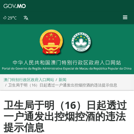
澳
门
特
29°C
别
行
政
区
政
府
入
口
网
站
澳门特别行政区政府入口网站
新闻
卫生局于明（16）日起透过一户通发出控烟控酒的违法提示信息
卫生局于明（16）日起透过
一户通发出控烟控酒的违法
提示信息