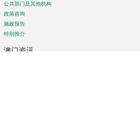
单
公共部门及其他机构
政策咨询
施政报告
特别推介
澳门资讯
天气
交通
公众假期
文娱康体
城市资讯
澳门便览
统计数字
公布告示