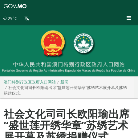
澳
门
特
29°C
别
行
政
区
政
府
入
口
网
站
澳门特别行政区政府入口网站
新闻
社会文化司司长欧阳瑜出席“盛世莲开绣华章”苏绣艺术展开幕及苏绣
捐赠仪式。
社会文化司司长欧阳瑜出席
“盛世莲开绣华章”苏绣艺术
展开幕及苏绣捐赠仪式。