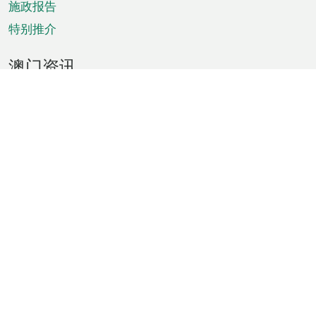
施政报告
特别推介
澳门资讯
天气
交通
公众假期
文娱康体
城市资讯
澳门便览
统计数字
公布告示
新闻