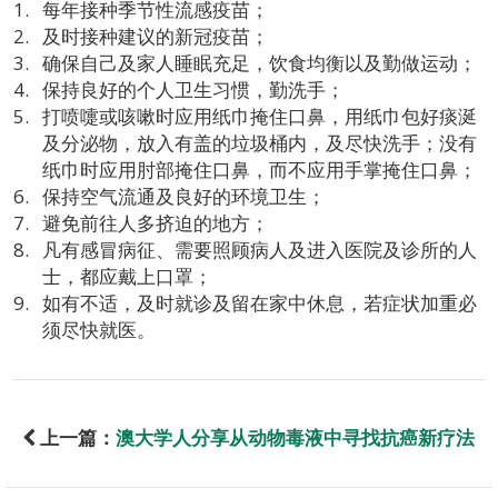
每年接种季节性流感疫苗；
及时接种建议的新冠疫苗；
确保自己及家人睡眠充足，饮食均衡以及勤做运动；
保持良好的个人卫生习惯，勤洗手；
打喷嚏或咳嗽时应用纸巾掩住口鼻，用纸巾包好痰涎
及分泌物，放入有盖的垃圾桶内，及尽快洗手；没有
纸巾时应用肘部掩住口鼻，而不应用手掌掩住口鼻；
保持空气流通及良好的环境卫生；
避免前往人多挤迫的地方；
凡有感冒病征、需要照顾病人及进入医院及诊所的人
士，都应戴上口罩；
如有不适，及时就诊及留在家中休息，若症状加重必
须尽快就医。
上一篇：
澳大学人分享从动物毒液中寻找抗癌新疗法