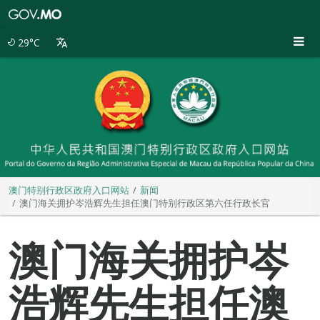
澳
门
特
29°C
别
行
政
区
政
府
入
口
网
站
澳门特别行政区政府入口网站
新闻
澳门海关拥护岑浩辉先生担任澳门特别行政区第六任行政长官
澳门海关拥护岑
浩辉先生担任澳