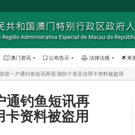
澳门资讯
公布告示
法律法规
来
:假冒一户通钓鱼短讯再现 慎防个资及信用卡资料被盗用
户通钓鱼短讯再
用卡资料被盗用