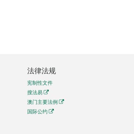
法律法规
宪制性文件
搜法易
澳门主要法例
国际公约