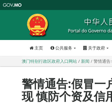
澳
门
特
别
行
政
区
政
府
入
口
网
站
主页
公共服务
关于政府
澳门特别行政区政府入口网站
新闻
警情通告
警情通告:假冒一
现 慎防个资及信