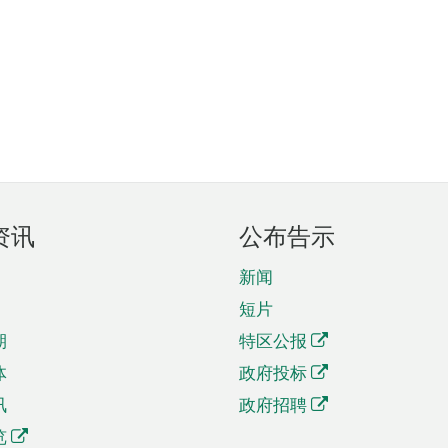
资讯
公布告示
新闻
短片
期
特区公报
体
政府投标
讯
政府招聘
览