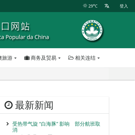
29°C
登入
澳旅游
商务及贸易
相关连结
最新新闻
受热带气旋 “白海豚” 影响 部分航班取
消