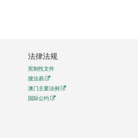
法律法规
宪制性文件
搜法易
澳门主要法例
国际公约