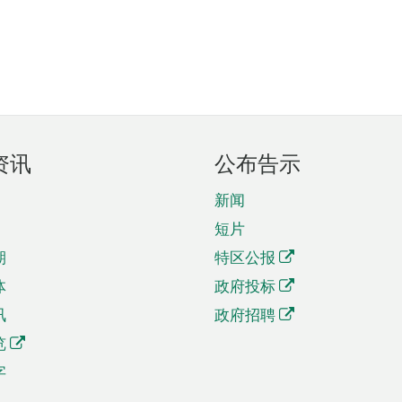
资讯
公布告示
新闻
短片
期
特区公报
体
政府投标
讯
政府招聘
览
字