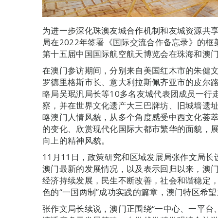
为进一步深化珠澳友城合作机制和友城资源共
局在2022年签署《国际交流合作备忘录》的框架
第十五届中国国际航空航天博览会在珠海和澳门
在澳门参访期间，分别来自美国红木市的朱健文
罗德里格斯市长、意大利拉斯佩齐亚市的皮尔路
略局吴珉汎局长等10多名友城代表团成员一行
察，并在世界文化遗产大三巴牌坊、旧城墙遗址
略澳门人情风貌，从多个角度感受中西文化荟
的变化、欣赏现代化国际大都市繁华的面貌，展
向上的精神风貌。
11月11日，政策研究和区域发展局张作文局
澳门最新的发展情况，以及表示回归以来，澳门
经济持续发展，民生不断改善，社会和谐稳定
色的“一国两制”成功实践的篇章，澳门特区希
张作文局长续说，澳门正围绕“一中心、一平台、