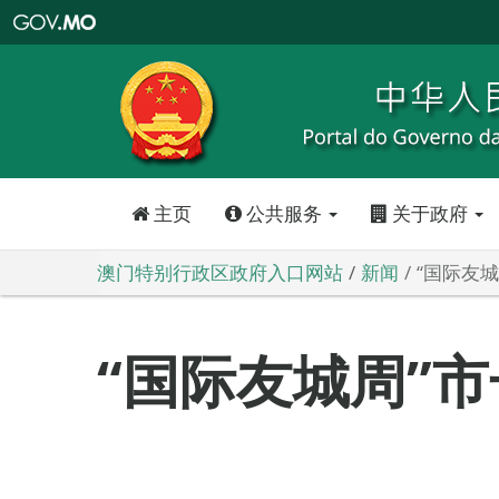
澳
门
特
别
行
政
区
政
府
入
口
网
站
主页
公共服务
关于政府
澳门特别行政区政府入口网站
新闻
“国际友
“国际友城周”