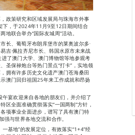
享，政策研究和区域发展局与珠海市外事
下，于2024年11月9至12日期间结合
两地联合举办“国际友城周”活动。
市长、葡萄牙布朗库堡市的莱奥波尔多·
易吉·佩拉齐尼市长、韩国水原市未来战
走进了澳门大学、澳门博物馆等地参观考
、圣保禄炮台等热门景点“打卡”，实地领
萃，拥有许多历史文化遗产澳门苍海桑田
示澳门回归祖国25年来工作成就和昂扬
长设午宴欢迎来自各地的朋友们，并介绍了
特区全面准确贯彻落实“一国两制”方针，
，各项事业全面进步，谱写了具有澳门特
望加强与世界各地交流和合作。
一基地”的发展定位，有效落实“1+4”经