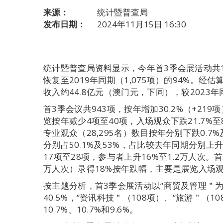
来源：
统计暨普查局
发布日期：
2024年11月15日 16:30
统计暨普查局资料显示，今年首3季会展活动共1,0
恢复至2019年同期（1,075项）的94%。
收入约44.8亿元（澳门元，下同），较2023年同
首3季会议共943项，按年增加30.2%（+219项
览按年减少4项至40项，入场观众下跌21.7%至8
专业观众（28,295名）数目按年分别下跌0.7
分别占50.1%及53%，占比较去年同期分别上升
17项至28项，参与者上升16%至1.2万人次。
万人次）录得18%按年跌幅，主要是展览入场
按主题分析，首3季会展活动以“商贸及管理＂为
40.5%，“资讯科技＂（108项）、“旅游＂（1
10.7%、10.7%和9.6%。