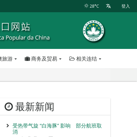
28°C
登入
澳旅游
商务及贸易
相关连结
最新新闻
受热带气旋 “白海豚” 影响 部分航班取
消