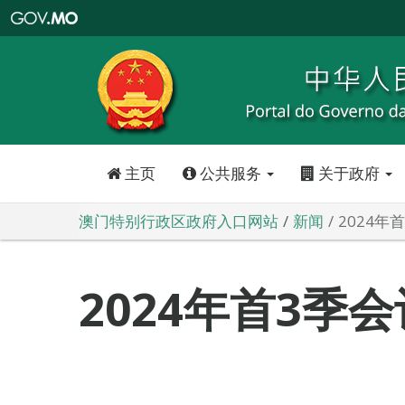
澳
门
特
别
行
政
区
政
府
入
口
网
站
主页
公共服务
关于政府
澳门特别行政区政府入口网站
新闻
2024年
2024年首3季