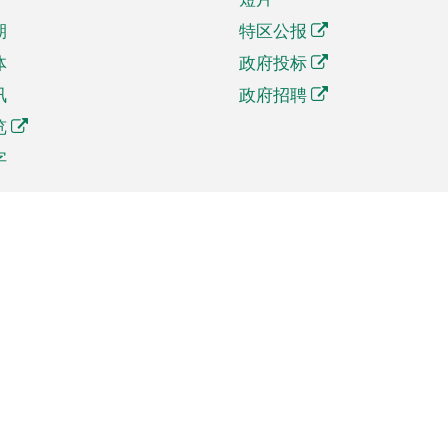
期
特区公报
体
政府投标
讯
政府招聘
览
字
及贸易
相关连结
资
手机应用程序目录
贸会展
社交媒体目录
商机和服务
专题网站目录
讯
RSS订阅目录
权
表格下载