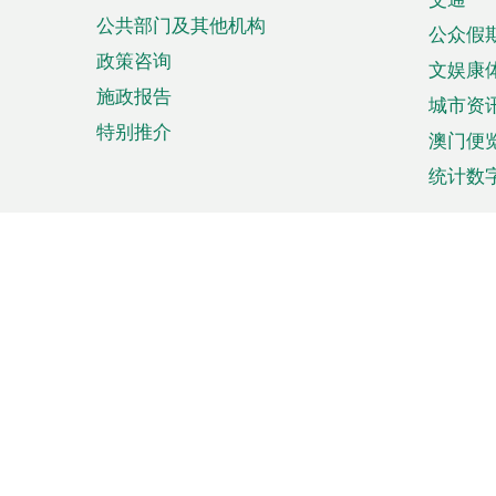
单
公共部门及其他机构
公众假
政策咨询
文娱康
施政报告
城市资
特别推介
澳门便
统计数
来澳旅游
商务
计划行程
贸易投
观光
澳门经
娱乐休闲
中小企
购物
市场资
节日盛事
知识产