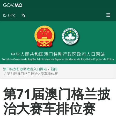
澳
门
特
34°C
别
行
政
区
政
府
入
口
网
站
澳门特别行政区政府入口网站
新闻
第71届澳门格兰披治大赛车排位赛
第71届澳门格兰披
治大赛车排位赛