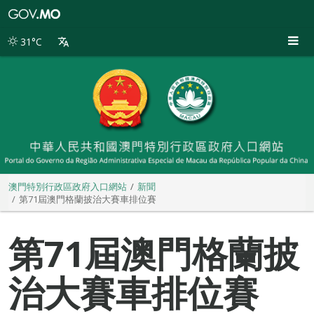
澳
門
特
31°C
別
行
政
區
政
府
入
口
網
站
澳門特別行政區政府入口網站
新聞
第71屆澳門格蘭披治大賽車排位賽
第71屆澳門格蘭披
治大賽車排位賽