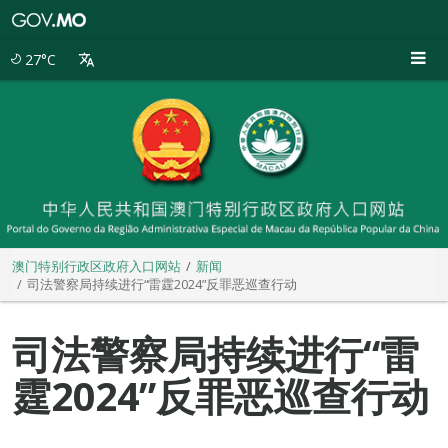
澳
门
特
27°C
别
行
政
区
政
府
入
口
网
站
澳门特别行政区政府入口网站
新闻
司法警察局持续进行“雷霆2024”反罪恶巡查行动
司法警察局持续进行“雷
霆2024”反罪恶巡查行动