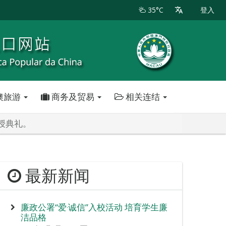
35°C
登入
澳旅游
商务及贸易
相关连结
授典礼。
最新新闻
廉政公署“爱‧诚信”入校活动 培育学生廉
洁品格