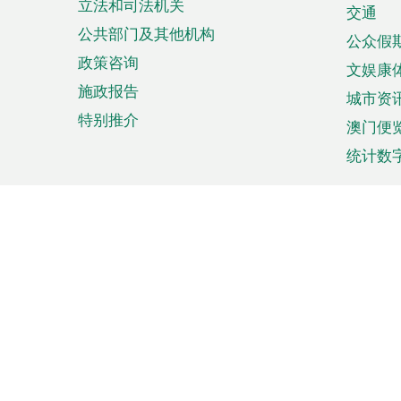
立法和司法机关
单
交通
公共部门及其他机构
公众假
政策咨询
文娱康
施政报告
城市资
特别推介
澳门便
统计数
来澳旅游
商务
计划行程
贸易投
观光
澳门经
娱乐休闲
中小企
购物
市场资
节日盛事
知识产