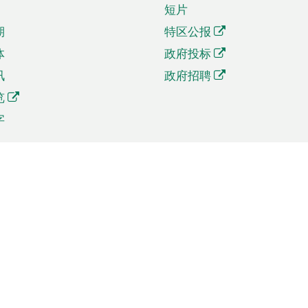
短片
期
特区公报
体
政府投标
讯
政府招聘
览
字
及贸易
相关连结
资
手机应用程序目录
贸会展
社交媒体目录
商机和服务
专题网站目录
讯
RSS订阅目录
权
表格下载