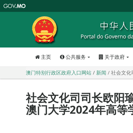
澳
门
特
别
行
政
区
政
府
入
口
网
站
主页
公共服务
关于政府
澳门特别行政区政府入口网站
新闻
社会文化
社会文化司司长欧阳
澳门大学2024年高