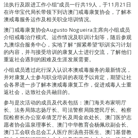
法执行及跟进工作小组”成员一行共19人，于11月21日
在许华宝代局长带领下到访澳门戒毒康复协会，了解本
澳戒毒服务运作及相关职业培训情况。
澳门戒毒康复协会Augusto Nogueira主席向小组成员
介绍戒毒治疗模式、运作情况及职训计划等，随后参观
九澳综合服务中心，实地了解 “握紧希望”职训实习计划
的内容，并与接受培训的康复人士进行交流，了解他们
重返社会遇到的困难及生涯发展需要。
小组成员透过此行深入认识本澳戒毒服务的最新情况，
并对康复人士参与职业培训的表现予以肯定，期望让社
会各界进一步了解本澳戒毒康复工作，促进戒毒人士重
返社会，达致社会共融目的。
参与是次活动的成员及代表包括：澳门海关布家明厅
长、法务局陈志扬厅长、司法警察局陈楚民厅长、检察
院检察长办公室卓倩芝厅长及周金欢处长、澳门医护志
愿者协会温泉理事长、澳门中华教育会杨佩欣副会长、
澳门工会联合总会工人医疗所汤燕芬医生、澳门基督教