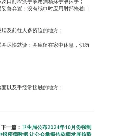
鼻及口前应洗手或用酒精抹手液抹手；
须妥善弃置；没有纸巾时应用肘部掩着口
吸烟及前往人多挤迫的地方；
；
罩并尽快就诊；并应留在家中休息，切勿
地面以及手经常接触的地方；
下一篇：
卫生局公布2024年10月份强制
申报疾病数据 让公众掌握传染病发展趋势