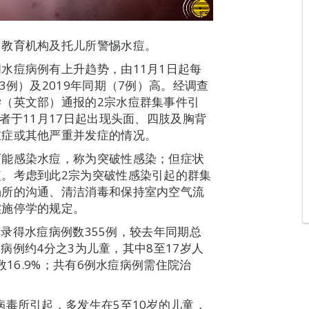
、教育机构及托儿所警惕水痘。
水痘病例有上升趋势，由11月1日起每
3例）及2019年同期（7例）高。经调查
（英文部）通报的2宗水痘群集事件引
者于11月17日起出现头面、四肢及胸背
重症或其他严重并发症的情况。
可能感染水痘，称为突破性感染；但症状
。考虑到此2宗为突破性感染引起的群集
场所的沟通、清洁消毒和保持室内空气流
实施停学的规定。
澳共录得水痘病例数355例，较去年同期总
。病例约4分之3为儿童，其中8至17岁人
数16.9%；共有6例水痘病例需住院治
病毒所引起，多发生在5至10岁的儿童，