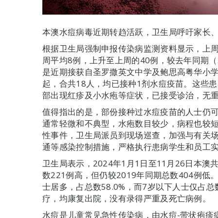
本澳水痘病毒近期转趋活跃，卫生局呼吁家长
根据卫生局强制申报传染病监测资料显示，上周
周平均8例，上升至上周的40例，较去年同期（
是近期接获自圣罗撒英文中学及鲍思高粤华小学
起，合共18人，均已接种1剂水痘疫苗。这些患
部出现红疹及小水疱等症状，已接受诊治，无
值得指出的是，部份接种过水痘疫苗的人士仍
通常轻微和不典型，水疱数目较少，病程也较短
性事件，卫生局派员到现场巡查，加强与有关
通等感染控制措施，严格执行患病学生和员工
卫生局表示，2024年1月1日至11月26日本
数221例高，但仍较2019年同期总数404例低
士居多，占总数58.0%，而7岁以下人士仅占总
疗，均康复出院，没有录得严重及死亡病例。
水痘是儿童常见急性传染病，由水痘-带状疱疹