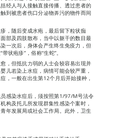
包括经人与人接触直接传播、透过患者的
接触到被患者伤口分泌物弄污的物件而间
丘疹，随后变成水疱，最后留下粒状痂
向面部及四肢散布，当中以躯干的数目最
感染一次后，身体会产生终生免疫力，但
带状疱疹”，俗称“生蛇”。
痊愈，但抵抗力弱的人士会较容易出现并
生婴儿若染上水痘，病情可能会较严重，
痘，一般在出生第12个月后开始接种，
感染水痘后，须按照第1/97/M号法令
育机构及托儿所发现群集性感染个案时，
及青年发展局或社会工作局。此外，卫生