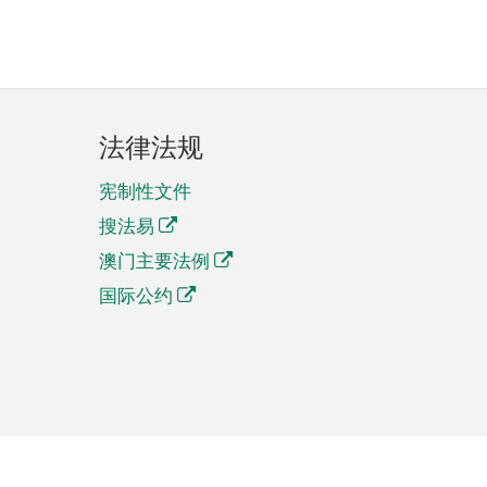
法律法规
宪制性文件
搜法易
澳门主要法例
国际公约