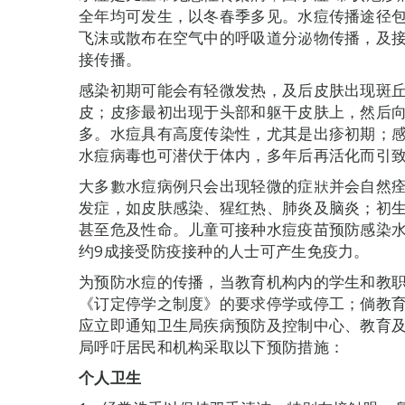
全年均可发生，以冬春季多见。水痘传播途径
飞沫或散布在空气中的呼吸道分泌物传播，及
接传播。
感染初期可能会有轻微发热，及后皮肤出现斑
皮；皮疹最初出现于头部和躯干皮肤上，然后
多。水痘具有高度传染性，尤其是出疹初期；
水痘病毒也可潜伏于体内，多年后再活化而引致“
大多數水痘病例只会出现轻微的症狀并会自然
发症，如皮肤感染、猩红热、肺炎及脑炎；初
甚至危及性命。儿童可接种水痘疫苗预防感染水
约9成接受防疫接种的人士可产生免疫力。
为预防水痘的传播，当教育机构内的学生和教职员
《订定停学之制度》的要求停学或停工；倘教
应立即通知卫生局疾病预防及控制中心、教育
局呼吁居民和机构采取以下预防措施：
个人卫生