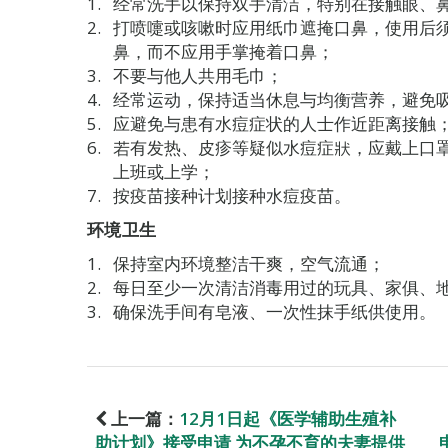
经常洗手以保持双手清洁，特别在接触眼、
打喷嚏或咳嗽时应用纸巾遮掩口鼻，使用后
鼻，而不应用手掌掩着口鼻；
不要与他人共用毛巾；
经常运动，保持适当休息与均衡营养，避免
应避免与患有水痘症状的人士作近距离接触
若有发热、皮疹等疑似水痘症狀，应戴上口
上班或上学；
按疫苗接种计划接种水痘疫苗。
环境卫生
保持室内环境整洁干爽，空气流通；
每日至少一次清洁消毒用过的玩具、家俱、
确保洗手间有皂液、一次性抹手纸供使用。
上一篇：
12月1日起《医学辅助生殖补
助计划》接受申请 为不孕不育的夫妻提供