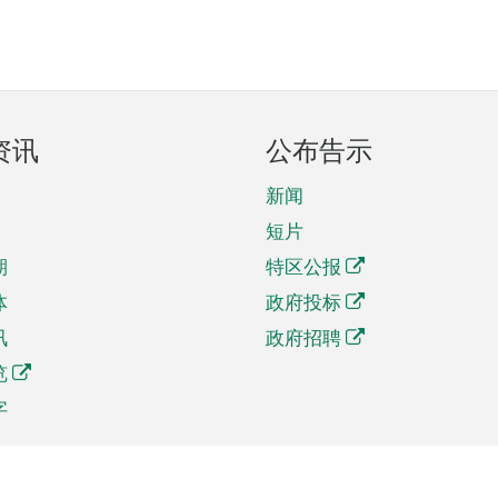
资讯
公布告示
新闻
短片
期
特区公报
体
政府投标
讯
政府招聘
览
字
及贸易
相关连结