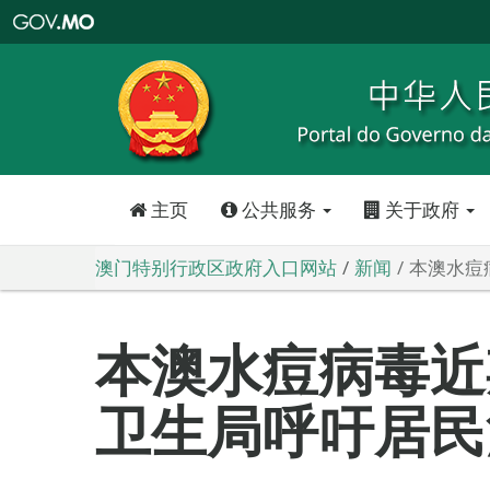
澳
门
特
别
行
政
区
政
府
入
口
网
站
主页
公共服务
关于政府
澳门特别行政区政府入口网站
新闻
本澳水痘
本澳水痘病毒近
卫生局呼吁居民