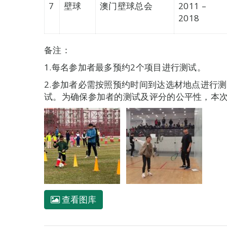
7
壁球
澳门壁球总会
2011 –
2018
备注：
1.每名参加者最多预约2个项目进行测试。
2.参加者必需按照预约时间到达选材地点进行
试。为确保参加者的测试及评分的公平性，本
查看图库