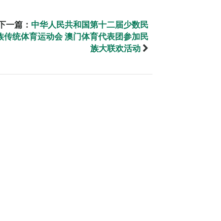
下一篇：
中华人民共和国第十二届少数民
族传统体育运动会 澳门体育代表团参加民
族大联欢活动