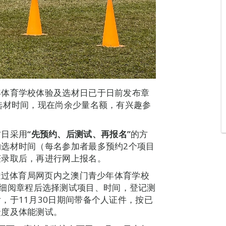
年体育学校体验及选材日已于日前发布章
选材时间，现在尚余少量名额，有兴趣参
材日采用
“先预约、后测试、再报名”
的方
选材时间（每名参加者最多预约2个项目
获录取后，再进行网上报名。
前透过体育局网页内之澳门青少年体育学校
aboutts，细阅章程后选择测试项目、时间，登记测
，于11月30日期间带备个人证件，按已
捷度及体能测试。