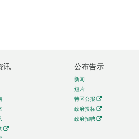
资讯
公布告示
新闻
短片
期
特区公报
体
政府投标
讯
政府招聘
览
字