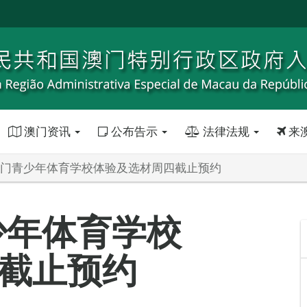
澳门资讯
公布告示
法律法规
来
年澳门青少年体育学校体验及选材周四截止预约
少年体育学校
截止预约