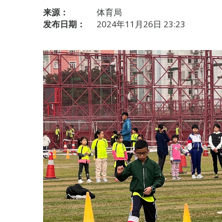
来源：
体育局
发布日期：
2024年11月26日 23:23