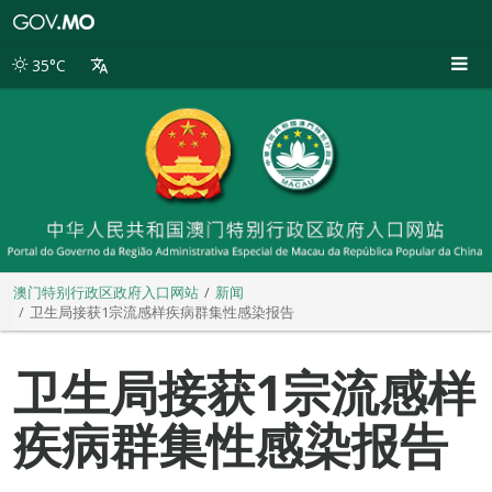
澳
门
特
35°C
别
行
政
区
政
府
入
口
网
站
澳门特别行政区政府入口网站
新闻
卫生局接获1宗流感样疾病群集性感染报告
卫生局接获1宗流感样
疾病群集性感染报告