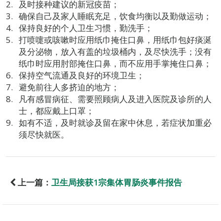
及时接种建议的新冠疫苗；
确保自己及家人睡眠充足，饮食均衡以及勤做运动；
保持良好的个人卫生习惯，勤洗手；
打喷嚏或咳嗽时应用纸巾掩住口鼻，用纸巾包好痰涎
及分泌物，放入有盖的垃圾桶内，及尽快洗手；没有
纸巾时应用肘部掩住口鼻，而不应用手掌掩住口鼻；
保持空气流通及良好的环境卫生；
避免前往人多挤迫的地方；
凡有感冒病征、需要照顾病人及进入医院及诊所的人
士，都应戴上口罩；
如有不适，及时就诊及留在家中休息，若症状加重必
须尽快就医。
上一篇：
卫生局接获1宗集体胃肠炎事件报告