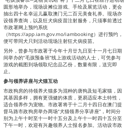
圆形地举办，现场设摊位游戏、手绘及展览活动，更会
抽出四十名幸运儿赢取澳门元二百元美食礼券。现场亦
设领养查询，以及狂犬病疫苗注射服务，只须事前透过
市政署网上预约系统
（https://app.iam.gov.mo/iambooking）进行预约，
便可带同犬只到活动现场注射狂犬病疫苗。
另外，曾参与市政署于今年十月廿九日至十一月七日期
间举办的“毛孩预备班”线上游戏活动的人士，可凭参与
游戏的截图到场领取纪念品乙份，数量有限，送完即
止。
参与领养讲座与犬猫互动
市政狗房的待领养犬猫多为混种的唐狗及短毛家猫，因
其基因多样，拥有更强健的体质，更易适应本土特性，
适合领养作为宠物。市政署将于十二月十四日在澳门提
督马路市政狗房举办两场“犬猫领养分享讲座”，时间分
别为上午十时至十一时十五分及上午十一时四十五分至
下午一时，欢迎有兴趣领养人士报名参加。活动设市政