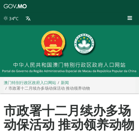
澳
门
特
34°C
别
行
政
区
政
府
入
口
网
站
澳门特别行政区政府入口网站
新闻
市政署十二月续办多场动保活动 推动领养动物
市政署十二月续办多场
动保活动 推动领养动物