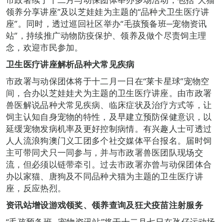
领养分享讲座”及以芝娃娃为主题的“品种犬卫生医疗讲
座”。同时，透过巡回社区举办“毛孩预备班─宠物资讯
站”，持续推广动物防疫保护、领养及做个尽责饲主理
念，欢迎市民参加。
卫生医疗讲座解析
品种犬
常见疾
病
市政署与动保团体将于十二月一日在“莱卡星球”宠物空
间，合办以芝娃娃犬为主题的卫生医疗讲座。由市政署
兽医解说品种犬常见疾病、临床症状及治疗方式等，让
饲主认知自身宠物的特性，及早建立预防保健意识，以
延缓宠物发病机率及更好控制病情。有兴趣人士可透过
人人流浪狗澳门义工团多个社交媒体平台报名。届时饲
主可带同犬只一同参与，并与市政署兽医团队现场交
流，但必须以链带牵引。过去市政署亦曾与动保团体合
办以家猫、唐狗及不同品种犬猫为主题的卫生医疗讲
座，反应热烈。
资讯站
增设游戏领奖、领养查询及狂犬疫苗注射服务
“毛孩预备班─宠物资讯站”将于十二月七日在氹仔运动场