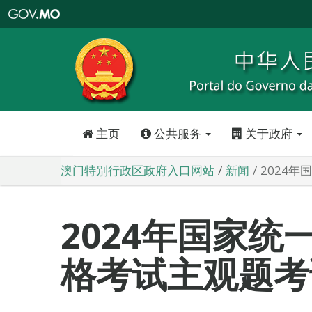
澳
门
特
别
行
政
区
政
府
入
口
网
站
主页
公共服务
关于政府
澳门特别行政区政府入口网站
新闻
2024
2024年国家统
格考试主观题考