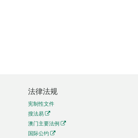
法律法规
宪制性文件
搜法易
澳门主要法例
国际公约