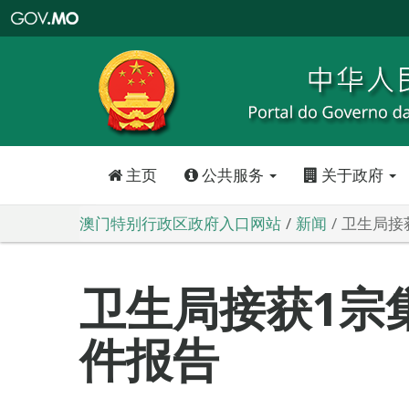
澳
门
特
别
行
政
区
政
府
入
口
网
站
主页
公共服务
关于政府
澳门特别行政区政府入口网站
新闻
卫生局接
卫生局接获1宗
件报告