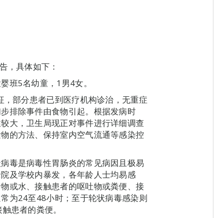
报告，具体如下：
婴班5名幼童，1男4女。
病征，部分患者已到医疗机构诊治，无重症
初步排除事件由食物引起。根据发病时
性较大，卫生局现正对事件进行详细调查
泄物的方法、保持室内空气流通等感染控
状病毒是病毒性胃肠炎的常见病因且极易
老院及学校内暴发，各年龄人士均易感
食物或水、接触患者的呕吐物或粪便、接
常为24至48小时；至于轮状病毒感染则
接触患者的粪便。