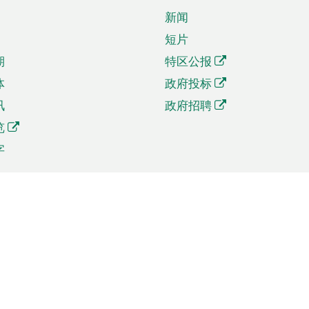
新闻
短片
期
特区公报
体
政府投标
讯
政府招聘
览
字
及贸易
相关连结
资
手机应用程序目录
贸会展
社交媒体目录
商机和服务
专题网站目录
讯
RSS订阅目录
权
表格下载