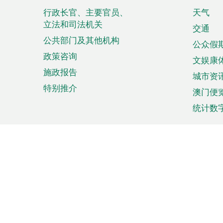
菜
行政长官、主要官员、
天气
立法和司法机关
单
交通
公共部门及其他机构
公众假
政策咨询
文娱康
施政报告
城市资
特别推介
澳门便
统计数
来澳旅游
商务
计划行程
贸易投
观光
澳门经
娱乐休闲
中小企
购物
市场资
节日盛事
知识产