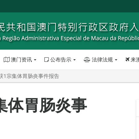
澳门资讯
公布告示
法律法规
来
获1宗集体胃肠炎事件报告
集体胃肠炎事