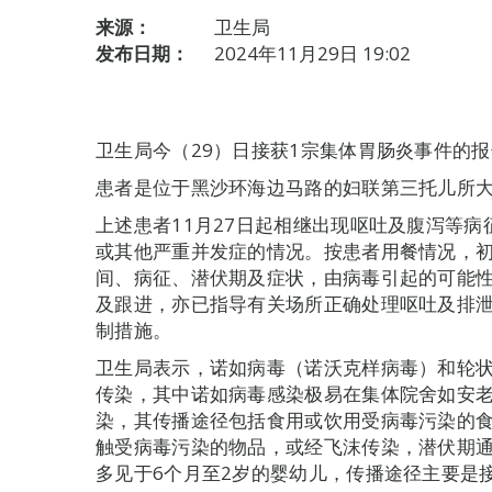
来源：
卫生局
发布日期：
2024年11月29日 19:02
卫生局今（29）日接获1宗集体胃肠炎事件的
患者是位于黑沙环海边马路的妇联第三托儿所大
上述患者11月27日起相继出现呕吐及腹泻等
或其他严重并发症的情况。按患者用餐情况，
间、病征、潜伏期及症状，由病毒引起的可能
及跟进，亦已指导有关场所正确处理呕吐及排
制措施。
卫生局表示，诺如病毒（诺沃克样病毒）和轮
传染，其中诺如病毒感染极易在集体院舍如安
染，其传播途径包括食用或饮用受病毒污染的
触受病毒污染的物品，或经飞沫传染，潜伏期通
多见于6个月至2岁的婴幼儿，传播途径主要是