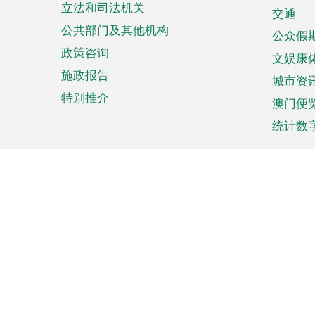
立法和司法机关
单
交通
公共部门及其他机构
公众假
政策咨询
文娱康
施政报告
城市资
特别推介
澳门便
统计数
来澳旅游
商务
计划行程
贸易投
观光
澳门经
娱乐休闲
中小企
购物
市场资
节日盛事
知识产