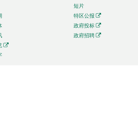
短片
期
特区公报
体
政府投标
讯
政府招聘
览
字
及贸易
相关连结
资
手机应用程序目录
贸会展
社交媒体目录
商机和服务
专题网站目录
讯
RSS订阅目录
权
表格下载