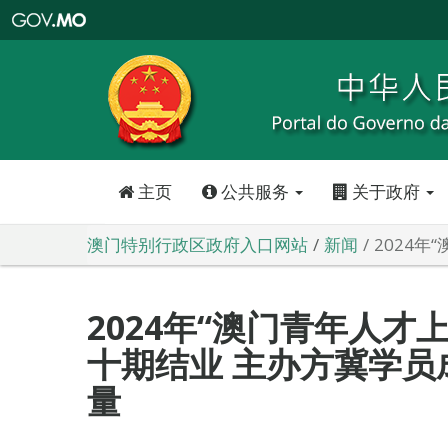
澳
门
特
别
行
政
区
政
府
入
口
网
站
主页
公共服务
关于政府
澳门特别行政区政府入口网站
新闻
2024
2024年“澳门青年人才
十期结业 主办方冀学员
量