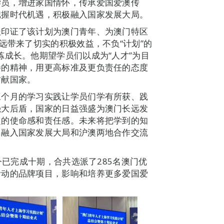
学员，增进家国情怀，传承爱国爱澳传
把握时代机遇，积极融入国家发展大局。
报印证了该计划为澳门青年、为澳门特区
远带来了切实的积极效益，不负“计划”的
炼成长。他期望学员们以成为“人才”为目
倦的精神，用更高标准及更负责任的态度
贡献国家。
三个月的学习实践让学员们学有所获、践
强大后盾，国家的日益强盛为澳门长远发
定的使命感和责任感。未来将把学到的知
门融入国家发展大局和沪澳两地合作交流
今已完成十期，合共选派了285名澳门优
活动的品牌项目，影响和培养更多爱国爱