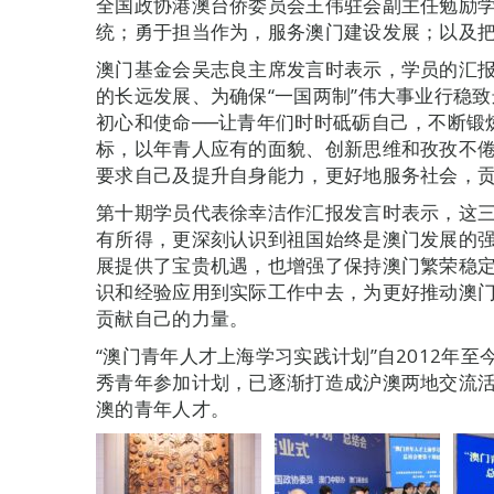
全国政协港澳台侨委员会王伟驻会副主任勉励
统；勇于担当作为，服务澳门建设发展；以及
澳门基金会吴志良主席发言时表示，学员的汇
的长远发展、为确保“一国两制”伟大事业行稳致
初心和使命──让青年们时时砥砺自己，不断锻
标，以年青人应有的面貌、创新思维和孜孜不
要求自己及提升自身能力，更好地服务社会，
第十期学员代表徐幸洁作汇报发言时表示，这
有所得，更深刻认识到祖国始终是澳门发展的
展提供了宝贵机遇，也增强了保持澳门繁荣稳
识和经验应用到实际工作中去，为更好推动澳
贡献自己的力量。
“澳门青年人才上海学习实践计划”自2012年至
秀青年参加计划，已逐渐打造成沪澳两地交流
澳的青年人才。