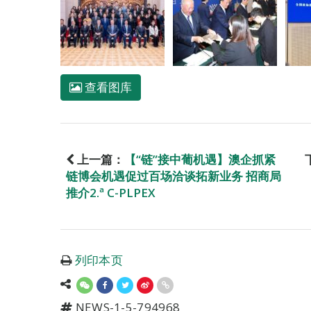
查看图库
上一篇：
【“链”接中葡机遇】澳企抓紧
链博会机遇促过百场洽谈拓新业务 招商局
推介2.ª C-PLPEX
列印本页
NEWS-1-5-794968