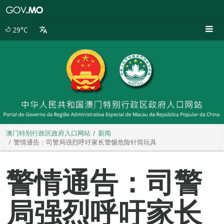
澳
门
特
29°C
别
行
政
区
政
府
入
口
网
站
澳门特别行政区政府入口网站
新闻
警情通告：司警局强烈呼吁家长警惕危险针筒玩具
警情通告：司警
局强烈呼吁家长