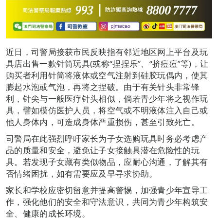
近日，司警局接获市民反映指有邻近地区网上平台及玩
具店出售一款针筒玩具(或称“捏捏乐”、“挤痘痘”等)，让
购买者利用针筒将液体或空气注射到硅胶玩偶内，使其
膨起水泡或气泡，再将之捏破。由于有关针头非常锋
利，针尖与一般医疗针头相似，倘若青少年将之视作玩
具，譬如模仿医护人员，将空气或不明液体注入自己或
他人身体内，可造成身体严重损伤，甚至引致死亡。
司警局在此强烈呼吁家长为子女选购玩具时务必考虑产
品的质量和安全，避免让子女接触具潜在危险性的玩
具。若发现子女藏有类似物品，应耐心沟通，了解其有
否情绪困扰，如有需要应及早寻求协助。
家长和学校应密切留意并提高警惕，加强青少年宣导工
作，强化他们的安全和守法意识，共同为青少年构筑安
全、健康的成长环境。