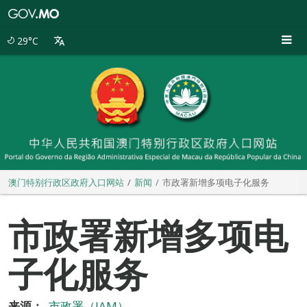
澳
门
特
29°C
别
行
政
区
政
府
入
口
网
站
澳门特别行政区政府入口网站
新闻
市政署新增多项电子化服务
市政署新增多项电
子化服务
来源：
市政署（IAM）