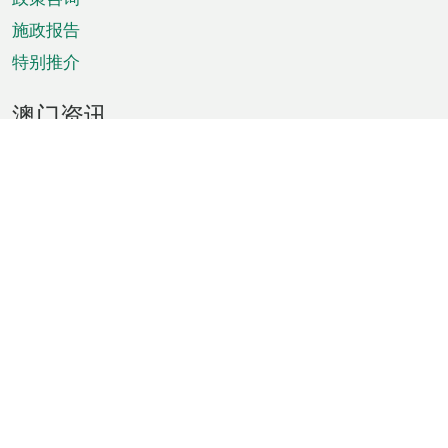
施政报告
特别推介
澳门资讯
天气
交通
公众假期
文娱康体
城市资讯
澳门便览
统计数字
公布告示
新闻