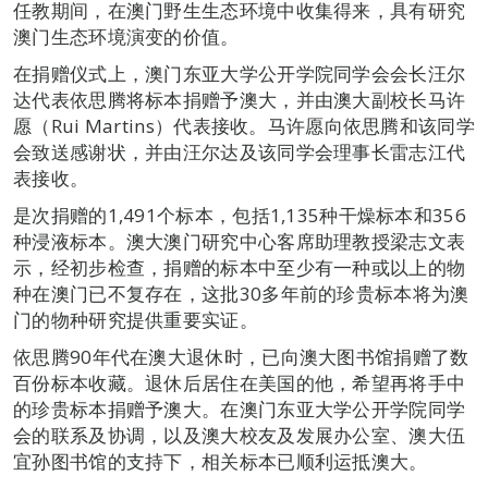
任教期间，在澳门野生生态环境中收集得来，具有研究
澳门生态环境演变的价值。
在捐赠仪式上，澳门东亚大学公开学院同学会会长汪尔
达代表依思腾将标本捐赠予澳大，并由澳大副校长马许
愿（Rui Martins）代表接收。马许愿向依思腾和该同学
会致送感谢状，并由汪尔达及该同学会理事长雷志江代
表接收。
是次捐赠的1,491个标本，包括1,135种干燥标本和356
种浸液标本。澳大澳门研究中心客席助理教授梁志文表
示，经初步检查，捐赠的标本中至少有一种或以上的物
种在澳门已不复存在，这批30多年前的珍贵标本将为澳
门的物种研究提供重要实证。
依思腾90年代在澳大退休时，已向澳大图书馆捐赠了数
百份标本收藏。退休后居住在美国的他，希望再将手中
的珍贵标本捐赠予澳大。在澳门东亚大学公开学院同学
会的联系及协调，以及澳大校友及发展办公室、澳大伍
宜孙图书馆的支持下，相关标本已顺利运抵澳大。