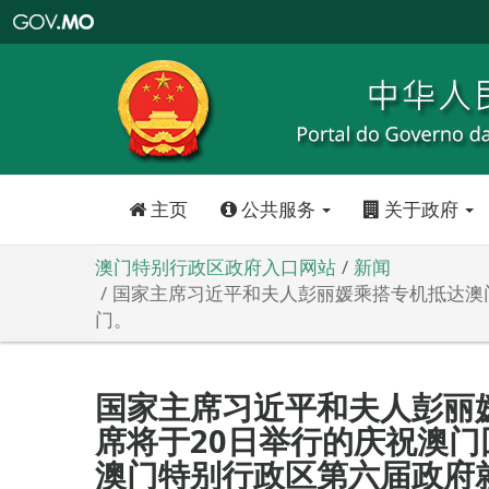
澳
门
特
别
行
政
区
政
府
入
口
网
站
主页
公共服务
关于政府
澳门特别行政区政府入口网站
新闻
国家主席习近平和夫人彭丽媛乘搭专机抵达澳
门。
国家主席习近平和夫人彭丽
席将于20日举行的庆祝澳门
澳门特别行政区第六届政府