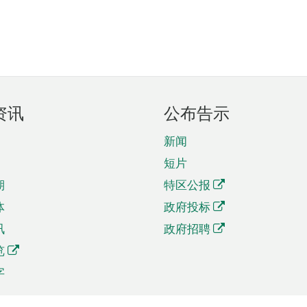
资讯
公布告示
新闻
短片
期
特区公报
体
政府投标
讯
政府招聘
览
字