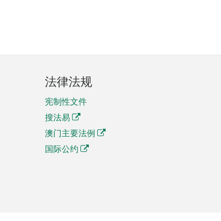
法律法规
宪制性文件
搜法易
澳门主要法例
国际公约